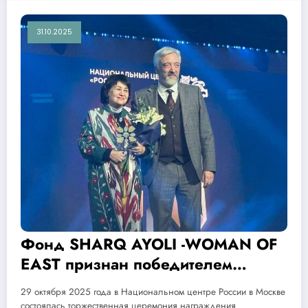
31.10.2025
Фонд SHARQ AYOLI -WOMAN OF
EAST признан победителем
первой Международной премии
29 октября 2025 года в Национальном центре России в Москве
«ЕВРАЗИЯ» в номинации «К 100-
состоялась торжественная церемония награждения