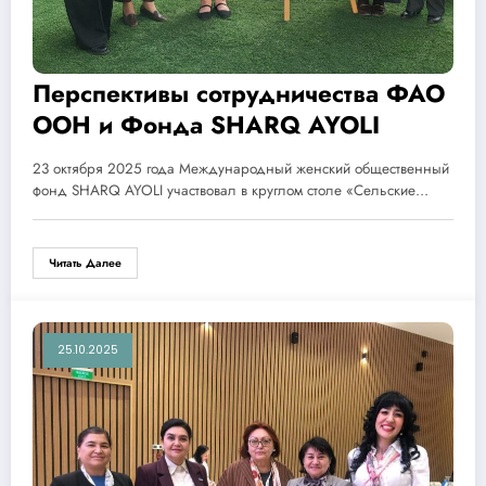
Перспективы сотрудничества ФАО
ООН и Фонда SHARQ AYOLI
23 октября 2025 года Международный женский общественный
фонд SHARQ AYOLI участвовал в круглом столе «Сельские…
Читать Далее
25.10.2025