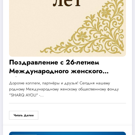
Поздравление с 26-летием
Международного женского
общественного фонда «SHARQ
Дорогие коллеги, партнёры и друзья! Сегодня нашему
AYOLI» — Woman of East
родному Международному женскому общественному фонду
"SHARQ AYOLI" -…
Читать Далее