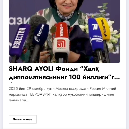
SHARQ AYOLI Фонди “Халқ
дипломатиясининг 100 йиллиги”га
бағишланган махсус номинация
2025 йил 29 октябрь куни Москва шаҳридаги Россия Миллий
бўйича “ЕВРОАЗИЯ” халқаро
марказида “ЕВРОАЗИЯ” халқаро мукофотини топширишнинг
мукофотининг ғолиби деб
тантанали…
топилди!
Читать Далее