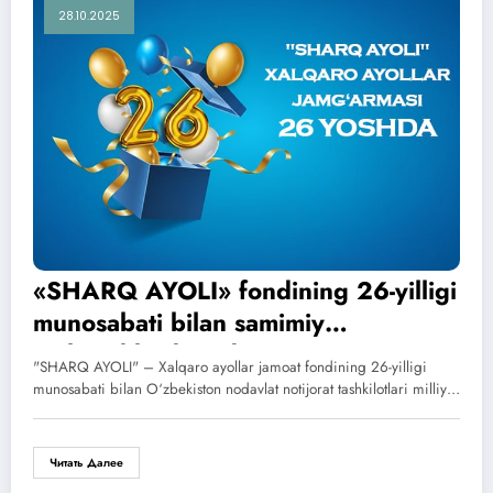
28.10.2025
«SHARQ AYOLI» fondining 26-yilligi
munosabati bilan samimiy
muborakbod etadi!
"SHARQ AYOLI" – Xalqaro ayollar jamoat fondining 26-yilligi
munosabati bilan O‘zbekiston nodavlat notijorat tashkilotlari milliy…
Читать Далее