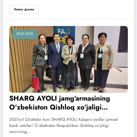
Читать Далее
25.10.2025
SHARQ AYOLI jamg‘armasining
O‘zbekiston Qishloq xo‘jaligi
vazirligi bilan ijtimoiy hamkorligi
2025-yil 23-oktabr kuni SHARQ AYOLI Xalqaro ayollar jamoat
fondi vakillari O‘zbekiston Respublikasi Qishloq xo‘jaligi
vazirining…