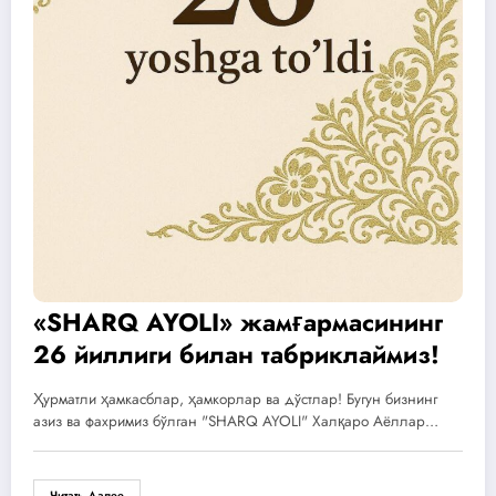
«SHARQ AYOLI» жамғармасининг
26 йиллиги билан табриклаймиз!
Ҳурматли ҳамкасблар, ҳамкорлар ва дўстлар! Бугун бизнинг
азиз ва фахримиз бўлган "SHARQ AYOLI" Халқаро Аёллар…
Читать Далее