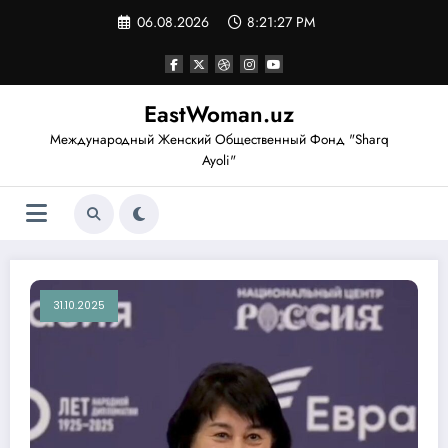
Перейти
06.08.2026
8:21:28 PM
к
содержимому
EastWoman.uz
Международный Женский Общественный Фонд "Sharq
Ayoli"
31.10.2025