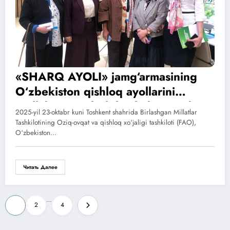
«SHARQ AYOLI» jamg‘armasining
O‘zbekiston qishloq ayollarini
qo‘llab-quvvatlash loyihalari tajribasi
2025-yil 23-oktabr kuni Toshkent shahrida Birlashgan Millatlar
Tashkilotining Oziq-ovqat va qishloq xo‘jaligi tashkiloti (FAO),
O‘zbekiston…
Читать Далее
Пагинация
…
1
2
4
записей