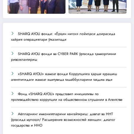
SHARQ AYOLI фонди: «Ёрқин нигох» лойиҳаси доирасида
хайрия операциялари ўтказилади
SHARQ AYOLI фонди ва CYBER PARK ўртасида ҳамкорликни
ривожлантириш
«SHARQ AYOLI» жамоат фонди Коррупцияга қарши курашиш
агентлигидаги жамоат эшитувида ташаббусларини тақдим этди
Фонд «SHARQ AYOLI» представил инициативы по
противодействию коррупции на общественном слушании в Агентстве
Аёлларнинг имкониятларини кенгайтириш: давлат ва ННТ
ўртасида мулоқот/ Расширение возможностей женщин: диалог
государства и ННО