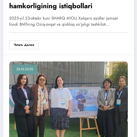
hamkorligining istiqbollari
2025-yil 23-oktabr kuni SHARQ AYOLI Xalqaro ayollar jamoat
fondi BMTning Oziq-ovqat va qishloq xo‘jaligi tashkiloti…
Читать Далее
25.10.2025