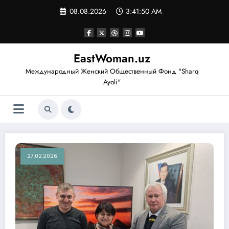
Перейти
08.08.2026
3:41:51 AM
к
содержимому
EastWoman.uz
Международный Женский Общественный Фонд "Sharq
Ayoli"
27.02.2026