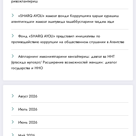
ривожлантириш
«SHARQ AYOLI» жамоат фонди Коррупцияга қарши курашиш
агентлигидаги жамоат эшитувида ташаббусларини тақдим этди
Фонд «SHARQ AYOLI» представил инициативы по
противодействию коррупции на общественном слушании в Агентстве
Аёлларнинг имкониятларини кенгайтириш: давлат ва ННТ
ўртасида мулоқот/ Расширение возможностей женщин: диалог
государства и ННО
Август 2026
Июль 2026
Июнь 2026
Май 2026