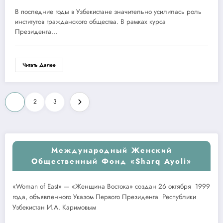
В последние годы в Узбекистане значительно усилилась роль
институтов гражданского общества. В рамках курса
Президента…
Читать Далее
Пагинация
1
2
3
записей
Международный Женский
Общественный Фонд «Sharq Ayoli»
«Woman of East» — «Женщина Востока» создан 26 октября 1999
года, объявленного Указом Первого Президента Республики
Узбекистан И.А. Каримовым