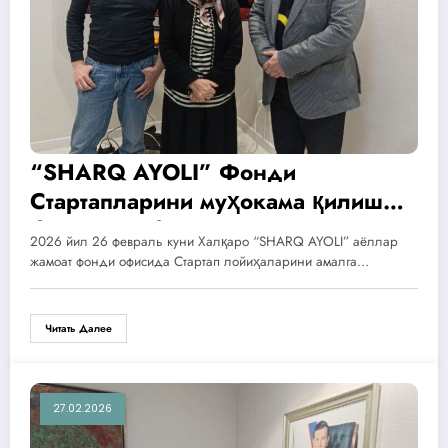
“SHARQ AYOLI” Фонди
Стартапларини муҳокама қилиш
бўйича навбатдаги йиғилиши
2026 йил 26 февраль куни Халқаро “SHARQ AYOLI” аёллар
жамоат фонди офисида Стартап лойиҳаларини амалга…
Читать Далее
27.02.2026