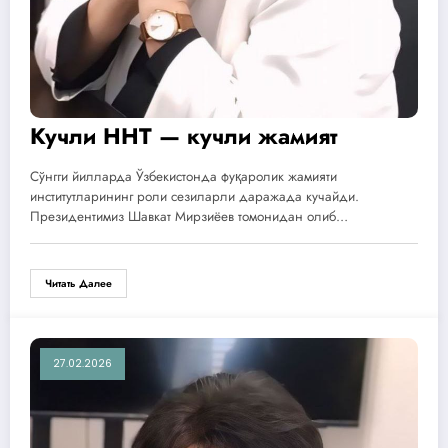
Кучли ННТ — кучли жамият
Сўнгги йилларда Ўзбекистонда фуқаролик жамияти
институтларининг роли сезиларли даражада кучайди.
Президентимиз Шавкат Мирзиёев томонидан олиб…
Читать Далее
27.02.2026