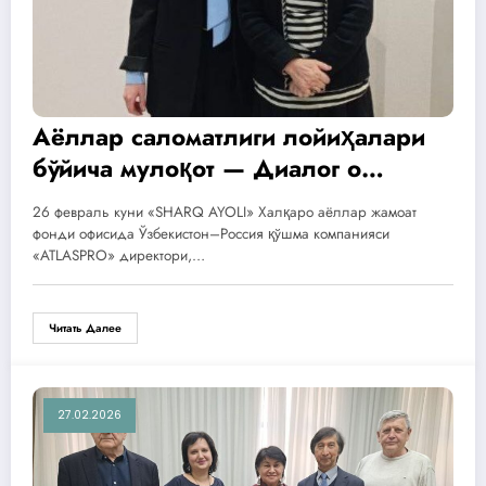
Аёллар саломатлиги лойиҳалари
бўйича мулоқот — Диалог о
проектах женского здоровья
26 февраль куни «SHARQ AYOLI» Халқаро аёллар жамоат
фонди офисида Ўзбекистон–Россия қўшма компанияси
«ATLASPRO» директори,…
Читать Далее
27.02.2026