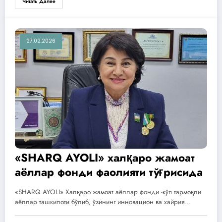
Читать Далее
27.02.2026
«SHARQ AYOLI» халқаро жамоат
аёллар фонди фаолияти тўғрисида
«SHARQ AYOLI» Халқаро жамоат аёллар фонди -кўп тармоқли
аёллар ташкилоти бўлиб, ўзининг инновацион ва хайрия…