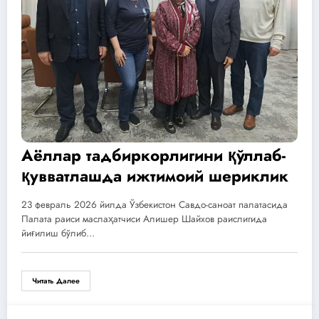
Аёллар тадбиркорлигини қўллаб-
қувватлашда ижтимоий шериклик
23 февраль 2026 йилда Ўзбекистон Савдо-саноат палатасида
Палата раиси маслаҳатчиси Алишер Шайхов раислигида
йиғилиш бўлиб…
Читать Далее