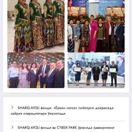
SHARQ AYOLI фонди: «Ёрқин нигох» лойиҳаси доирасида
хайрия операциялари ўтказилади
SHARQ AYOLI фонди ва CYBER PARK ўртасида ҳамкорликни