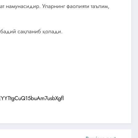
мат намунасидир. Уларнинг фаолияти таълим,
абадий сақланиб қолади.
EYYTtgCuQ15buAm7usbXgfl