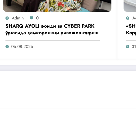
Admin
0
A
SHARQ AYOLI фонди ва CYBER PARK
«SH
ўртасида ҳамкорликни ривожлантириш
Кор
аге
таш
06.08.2026
31