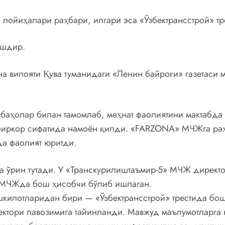
ойиҳалари раҳбари, илгари эса «Ўзбектрансстрой» тр
ишдир.
а вилояти Қува туманидаги «Ленин байроғи» газетаси 
 баҳолар билан тамомлаб, меҳнат фаолиятини мактабда
дбиркор сифатида намоён қилди. «FARZONA» МЧЖга раҳ
да фаолият юритди.
а ўрин тутади. У «Транскурилиштаъмир-5» МЧЖ директо
 МЧЖда бош ҳисобчи бўлиб ишлаган.
ашкилотларидан бири — «Ўзбектрансстрой» трестида бо
ктори лавозимига тайинланди. Мавжуд маълумотларга к