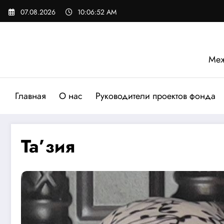
Перейти
07.08.2026
10:06:53 AM
к
содержимому
Меж
Главная
О нас
Руководители проектов фонда
Та’зия