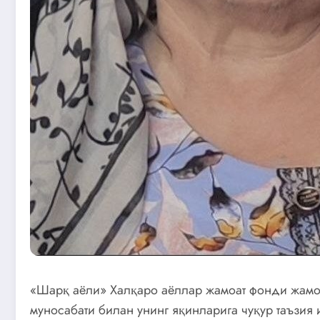
«Шарқ аёли» Халқаро аёллар жамоат фонди жамо
муносабати билан унинг яқинларига чуқур таъзия 