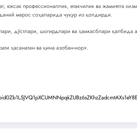
ат, юксак профессионаллик, етакчилик ва жамиятга хиз
аданий мерос соҳаларида чуқур из қолдирди.
нлари, дўстлари, шогирдлари ва ҳамкасблари қалбида 
ати ҳасанатан ва қина азобан-нор».
s/pfbid0Zb1L5JVQ1pXCUMNNpqkZUBz6sZKhzZadcmtAXs1eY8