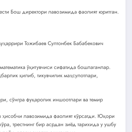
ести Бош директори лавозимида фаолият юритган.
муҳаррири Тожибаев Султонбек Бабабекович
 математика ўқитувчиси сифатида бошлаганлар.
барлик қилиб, тикувчилик маҳсулотлари,
ри, сўнгра фуқаролик иншоотлари ва темир
ш ҳисобчи лавозимида фаолият кўрсатди. Юқори
ўра, трестнинг бир асрдан зиёд тарихида у ушбу