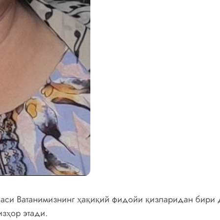
аси Ватанимизнинг ҳақиқий фидойи қизларидан бири 
изҳор этади.