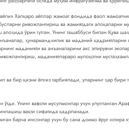
Унинг раҳбарлиги остида муҳим инфратузилма ва қурил
ёли» Халқаро аёллар жамоат фондида фаол жамоатчил
ббусларни ривожлантириш ва жамиятдаги алоқаларни му
ш алоҳида ўрин тутган. Унинг ташаббуси билан Қува ша
анъаналар, ҳунармандчилик ва маданий қадриятларни с
рнинг маданияти ва анъаналарини акс эттирувчи экопа
ривожлантириш, маданиятлараро мулоқотни мустаҳкамл
ил ва бир қизни ёлғиз тарбиялади, уларнинг ҳар бири 
 ўтди. Унинг вафоти мусулмонлар учун улуғланган Араф
яқинлашиш вақти сифатида қадрланади.
ниган барча инсонлар учун бу сана доимо ёруғ хотира 