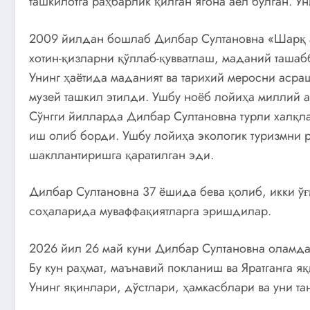
ташкилотга раҳбарлик қилган ягона аёл бўлган. 
2009 йилдан бошлаб Дилбар Султановна «Шарқ а
хотин-қизларни қўллаб-қувватлаш, маданий таша
Унинг ҳаётида маданият ва тарихий меросни асра
музей ташкил этилди. Ушбу ноёб лойиҳа миллий 
Сўнгги йилларда Дилбар Султановна турли халқла
иш олиб борди. Ушбу лойиҳа экологик туризмни 
шакллантиришга қаратилган эди.
Дилбар Султановна 37 ёшида бева қолиб, икки ўғ
соҳаларида муваффақиятларга эришдилар.
2026 йил 26 май куни Дилбар Султановна оламдан
Бу кун раҳмат, маънавий покланиш ва Яратганга 
Унинг яқинлари, дўстлари, ҳамкасблари ва уни та