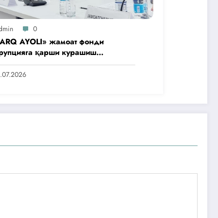
dmin
0
ARQ AYOLI» жамоат фонди
рупцияга қарши курашиш
нтлигидаги жамоат эшитувида
аббусларини тақдим этди
.07.2026