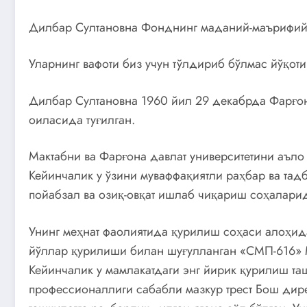
Дилбар Султановна Фонднинг маданий-маърифий л
Уларнинг вафоти биз учун тўлдириб бўлмас йўқот
Дилбар Султановна 1960 йил 29 декабрда Фарғон
оиласида туғилган.
Мактабни ва Фарғона давлат университетини аъло
Кейинчалик у ўзини муваффақиятли раҳбар ва та
пойабзал ва озиқ-овқат ишлаб чиқариш соҳалари
Унинг меҳнат фаолиятида қурилиш соҳаси алоҳид
йўллар қурилиши билан шуғулланган «СМП-616»
Кейинчалик у мамлакатдаги энг йирик қурилиш т
профессионаллиги сабабли мазкур трест Бош дире