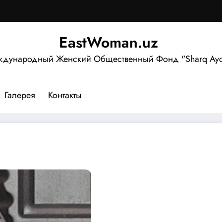
EastWoman.uz
дународный Женский Общественный Фонд "Sharq Ayo
Галерея
Контакты