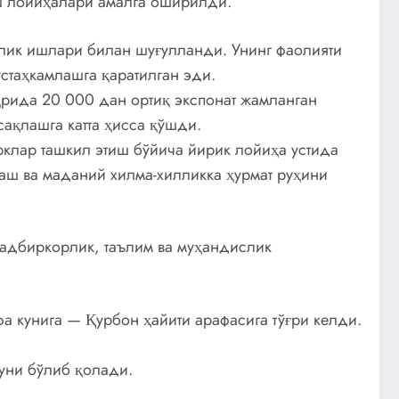
иш лойиҳалари амалга оширилди.
ик ишлари билан шуғулланди. Унинг фаолияти
стаҳкамлашга қаратилган эди.
ҳрида 20 000 дан ортиқ экспонат жамланган
ақлашга катта ҳисса қўшди.
рклар ташкил этиш бўйича йирик лойиҳа устида
аш ва маданий хилма-хилликка ҳурмат руҳини
тадбиркорлик, таълим ва муҳандислик
а кунига — Қурбон ҳайити арафасига тўғри келди.
куни бўлиб қолади.