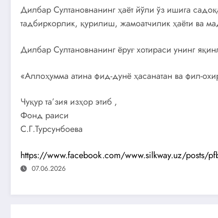
Дилбар Султановнанинг ҳаёт йўли ўз ишига садоқ
тадбиркорлик, қурилиш, жамоатчилик ҳаёти ва м
Дилбар Султановнанинг ёруғ хотираси унинг яқи
«Аллоҳумма атина фид-дунё ҳасанатан ва фил-охир
Чуқур та’зия изҳор этиб ,
Фонд раиси
С.Г.Турсунбоева
https://www.facebook.com/www.silkway.uz/post
07.06.2026