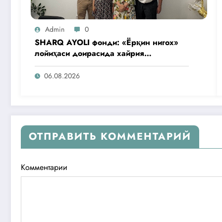
Admin
0
SHARQ AYOLI фонди: «Ёрқин нигох»
лойиҳаси доирасида хайрия
операциялари ўтказилади
06.08.2026
ОТПРАВИТЬ КОММЕНТАРИЙ
Комментарии