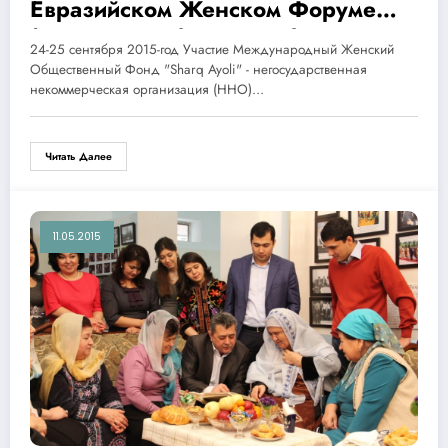
Евразийском Женском Форуме
(Санкт-Петербург,сентябрь, 2015
24-25 сентября 2015-год Участие Международный Женский
год)
Общественный Фонд "Sharq Ayoli" - негосударственная
некоммерческая организация (ННО)…
Читать Далее
11.05.2015