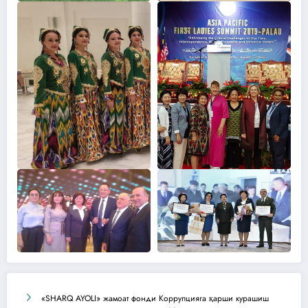
«SHARQ AYOLI» жамоат фонди Коррупцияга қарши курашиш