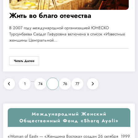
Жить во благо отечества
В 2007 году международной организацией ЮНЕСКО
Турсунбаева Саодат Гафуровна включена в список «Известные
женщины Центральной…
Читать Далее
Пагинация
…
1
74
75
76
77
записей
Международный Женский
Общественный Фонд «Sharq Ayoli»
«Woman of East» — «Женщина Востока» создан 26 октября 1999