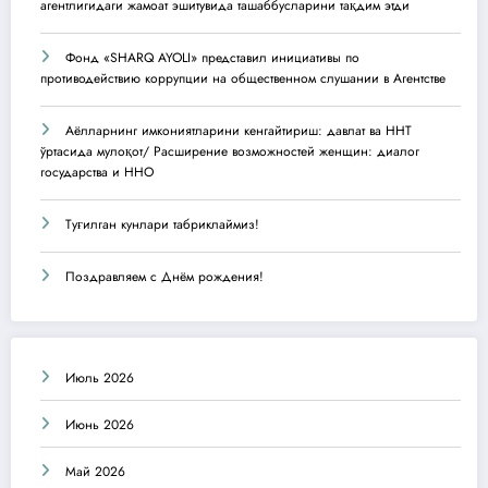
агентлигидаги жамоат эшитувида ташаббусларини тақдим этди
Фонд «SHARQ AYOLI» представил инициативы по
противодействию коррупции на общественном слушании в Агентстве
Аёлларнинг имкониятларини кенгайтириш: давлат ва ННТ
ўртасида мулоқот/ Расширение возможностей женщин: диалог
государства и ННО
Туғилган кунлари табриклаймиз!
Поздравляем с Днём рождения!
Июль 2026
Июнь 2026
Май 2026