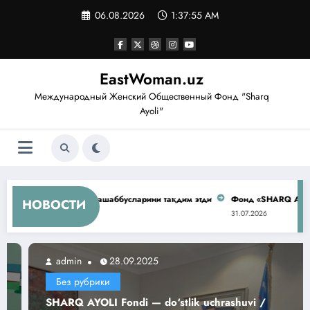
Перейти
06.08.2026
1:37:57 AM
к
содержимому
EastWoman.uz
Международный Женский Общественный Фонд "Sharq
Ayoli"
увида ташаббусларини тақдим этди
Фонд «SHARQ AYOLI» представил ин
НОВОСТИ
31.07.2026
admin
28.09.2025
Без рубрики
SHARQ AYOLI Fondi — do‘stlik uchrashuvi /