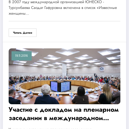
В 2007 году международной организацией ЮНЕСКО -
Турсунбаева Саодат Гафуровна включена в список «Известные
женщины…
Читать Далее
19.11.2016
Участие с докладом на пленарном
заседании в международном
Форуме «Диалог женщин