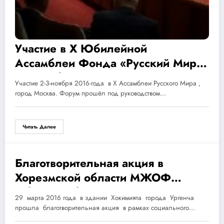
Участие в X Юбилейной
Ассамблеи Фонда «Русский Мир»,
2-3 ноября 2016 год, г.Москва
Участие 2-3-ноября 2016-года в X Ассамблеи Русского Мира ,
город Москва. Форум прошёл под руководством…
Читать Далее
Благотворительная акция в
30.03.2016
Хорезмской области МЖОФ
«Sharq Ayoli» детям страдающим
29 марта 2016 года в здании Хокимията города Ургенча
сахарным диабетом
прошла благотворительная акция в рамках социального…