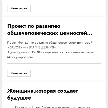
Читать Далее
Проект по развитию
17.02.2016
общечеловеческих ценностей
«САВОБ» -«Благие деяния»
Проект Фонда по развитию общечеловеческих ценностей
«SAVOB» — «БЛАГИЕ ДЕЯНИЯ»
Цель Проект «SAVOB» направлен на выполнение задач
Международного…
Читать Далее
Женщина,которая создает
11.01.2016
будущее
Результаты 2 тура 6 ежегодного конкурса-марафона