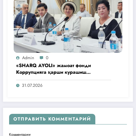
Admin
0
«SHARQ AYOLI» жамоат фонди
Коррупцияга қарши курашиш
агентлигидаги жамоат эшитувида
ташаббусларини тақдим этди
31.07.2026
ОТПРАВИТЬ КОММЕНТАРИЙ
Комментарии