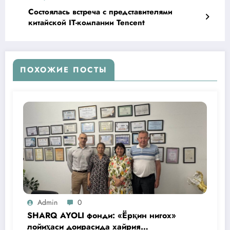
Состоялась встреча с представителями
китайской IT-компании Tencent
ПОХОЖИЕ ПОСТЫ
Admin
0
SHARQ AYOLI фонди: «Ёрқин нигох»
лойиҳаси доирасида хайрия