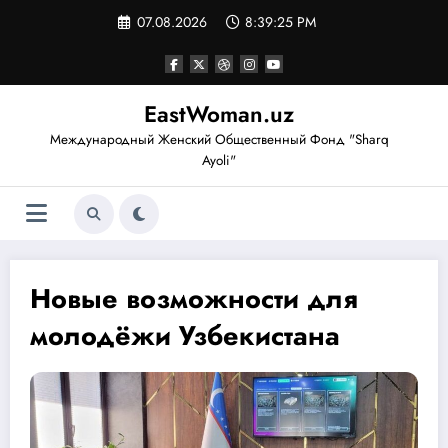
Перейти
07.08.2026
8:39:26 PM
к
содержимому
EastWoman.uz
Международный Женский Общественный Фонд "Sharq
Ayoli"
Новые возможности для
молодёжи Узбекистана