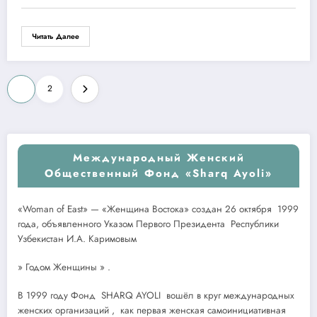
Читать Далее
Пагинация
1
2
записей
Международный Женский
Общественный Фонд «Sharq Ayoli»
«Woman of East» — «Женщина Востока» создан 26 октября 1999
года, объявленного Указом Первого Президента Республики
Узбекистан И.А. Каримовым
» Годом Женщины » .
В 1999 году Фонд SHARQ AYOLI вошёл в круг международных
женских организаций , как первая женская самоинициативная