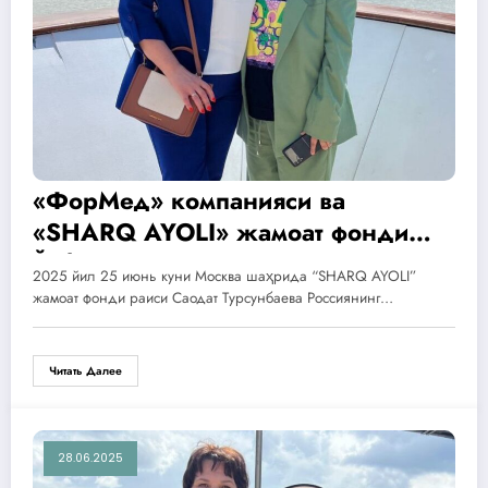
«ФорМед» компанияси ва
«SHARQ AYOLI» жамоат фонди
Ўзбекистоннинг қишлоқ
2025 йил 25 июнь куни Москва шаҳрида “SHARQ AYOLI”
ҳудудларида 30 ёшдан ошган
жамоат фонди раиси Саодат Турсунбаева Россиянинг…
аёллар учун бепул маммоскрининг
дастурини бошлади
Читать Далее
28.06.2025