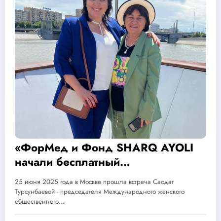
«ФорMед и Фонд SHARQ AYOLI
начали бесплатный
мамоскриннинг для женщин 30+
25 июня 2025 года в Москве прошла встреча Саодат
в сельских районах Узбекистана»
Турсунбаевой - председателя Международного женского
общественного…