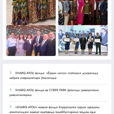
SHARQ AYOLI фонди: «Ёрқин нигох» лойиҳаси доирасида
хайрия операциялари ўтказилади
SHARQ AYOLI фонди ва CYBER PARK ўртасида ҳамкорликни
ривожлантириш
«SHARQ AYOLI» жамоат фонди Коррупцияга қарши курашиш
агентлигидаги жамоат эшитувида ташаббусларини тақдим этди