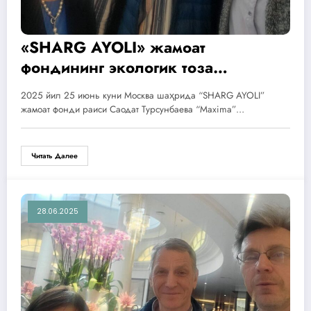
«SHARG AYOLI» жамоат
фондининг экологик тоза
технологиялар соҳасидаги халқаро
2025 йил 25 июнь куни Москва шаҳрида “SHARG AYOLI”
ҳамкорлиги тўғрисида
жамоат фонди раиси Саодат Турсунбаева “Maxima”…
Читать Далее
28.06.2025