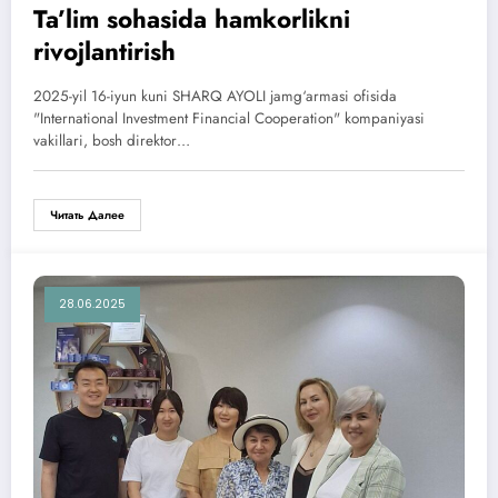
Ta’lim sohasida hamkorlikni
rivojlantirish
2025-yil 16-iyun kuni SHARQ AYOLI jamg‘armasi ofisida
"International Investment Financial Cooperation" kompaniyasi
vakillari, bosh direktor…
Читать Далее
28.06.2025