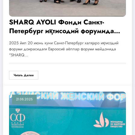
SHARQ AYOLI Фонди Санкт-
Петербург иқтисодий форумида
тақдирланди
2025 йил 20 июнь куни Санкт-Петербург халқаро иқтисодий
форуми доирасидаги Евроосиё аёллар форуми майдонида
"SHARQ…
Читать Далее
21.06.2025