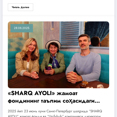
Читать Далее
28.06.2025
«SHARQ AYOLI» жамоат
фондининг таълим соҳасидаги
халқаро ҳамкорлиги тўғрисида
2025 йил 23 июнь куни Санкт-Петербург шаҳрида “SHARQ
AYOLI” жамоат фонди ва “Unifyhub” компанияси директори…