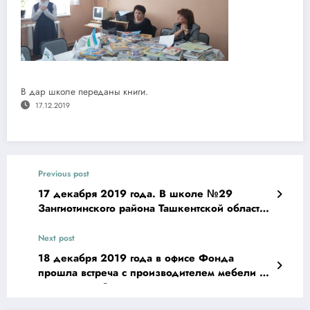
В дар школе переданы книги.
17.12.2019
Previous post
17 декабря 2019 года. В школе №29
Зангиотинского района Ташкентской области
прошла встреча кандидата в депутаты
Экологической партии Узбекистана
Next post
Турсунбаевой Саодат Гафуровны с
18 декабря 2019 года в офисе Фонда
родителями и учениками старших классов.
прошла встреча с производителем мебели по
программе «Создание дополнительных
женских рабочих мест «