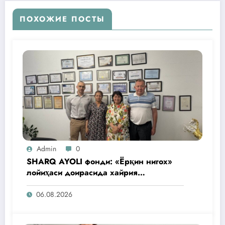
ПОХОЖИЕ ПОСТЫ
Admin
0
SHARQ AYOLI фонди: «Ёрқин нигох»
лойиҳаси доирасида хайрия
операциялари ўтказилади
06.08.2026