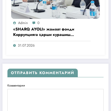
Admin
0
«SHARQ AYOLI» жамоат фонди
Коррупцияга қарши курашиш
агентлигидаги жамоат эшитувида
ташаббусларини тақдим этди
31.07.2026
ОТПРАВИТЬ КОММЕНТАРИЙ
Комментарии