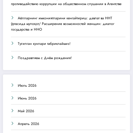
противодействию коррупции на общественном слушании в Агентстве
Аёлларнинг имкониятларини кенгайтириш: давлат ва ННТ
ўртасида мулоқот/ Расширение возможностей женщин: диалог
государства и ННО
Туғилган кунлари табриклаймиз!
Поздравляем с Днём рождения!
Июль 2026
Июнь 2026
Май 2026
Апрель 2026