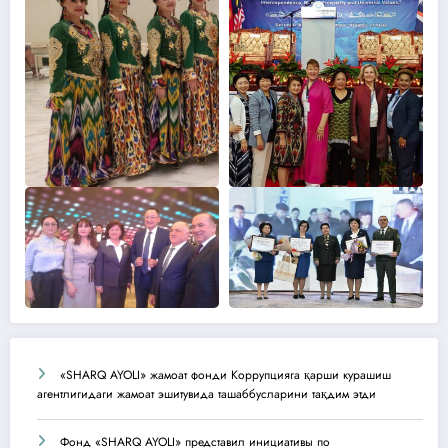
«SHARQ AYOLI» жамоат фонди Коррупцияга қарши курашиш
агентлигидаги жамоат эшитувида ташаббусларини тақдим этди
Фонд «SHARQ AYOLI» представил инициативы по