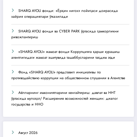
SHARQ AYOLI фонди: «Ёрқин нигох» лойиҳаси доирасида
хайрия операциялари ўтказилади
SHARQ AYOLI фонди ва CYBER PARK ўртасида ҳамкорликни
ривожлантириш
«SHARQ AYOLI» жамоат фонди Коррупцияга қарши курашиш
агентлигидаги жамоат эшитувида ташаббусларини тақдим этди
Фонд «SHARQ AYOLI» представил инициативы по
противодействию коррупции на общественном слушании в Агентстве
Аёлларнинг имкониятларини кенгайтириш: давлат ва ННТ
ўртасида мулоқот/ Расширение возможностей женщин: диалог
государства и ННО
Август 2026