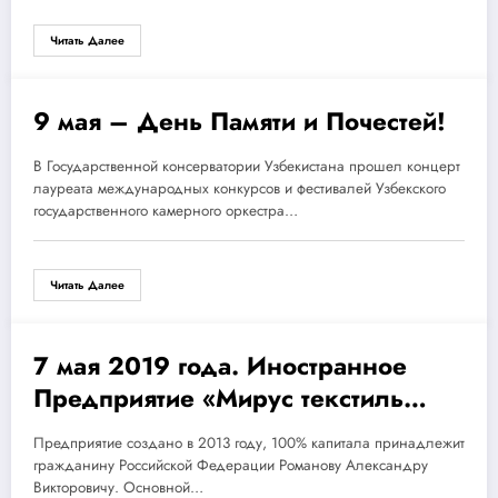
Читать Далее
9 мая – День Памяти и Почестей!
09.05.2019
В Государственной консерватории Узбекистана прошел концерт
лауреата международных конкурсов и фестивалей Узбекского
государственного камерного оркестра…
Читать Далее
7 мая 2019 года. Иностранное
07.05.2019
Предприятие «Мирус текстиль
групп» — Ассоциированный член
Предприятие создано в 2013 году, 100% капитала принадлежит
нашего Фонда.
гражданину Российской Федерации Романову Александру
Викторовичу. Основной…