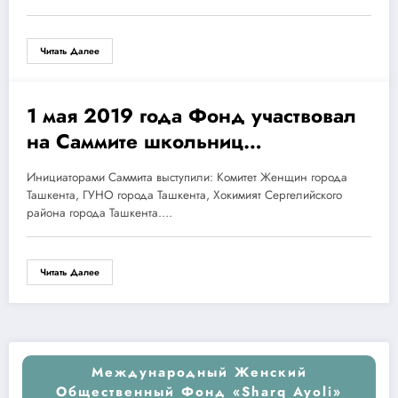
Читать Далее
1 мая 2019 года Фонд участвовал
01.05.2019
на Саммите школьниц
Сергелийского района города
Инициаторами Саммита выступили: Комитет Женщин города
Ташкента, который прошел в
Ташкента, ГУНО города Ташкента, Хокимият Сергелийского
общеобразовательной школе №
района города Ташкента.…
8.
Читать Далее
Международный Женский
Общественный Фонд «Sharq Ayoli»