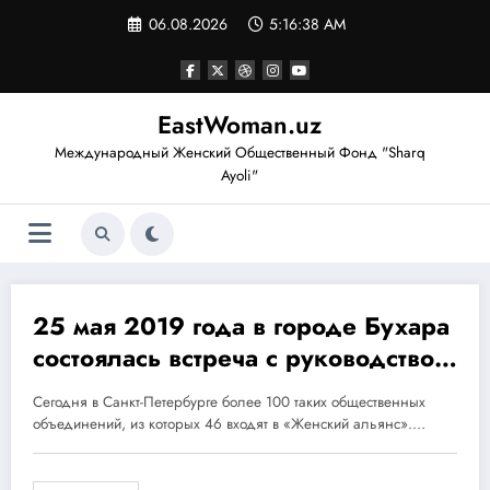
Перейти
06.08.2026
5:16:38 AM
к
содержимому
EastWoman.uz
Международный Женский Общественный Фонд "Sharq
Ayoli"
25 мая 2019 года в городе Бухара
25.05.2019
состоялась встреча с руководством
Региональной ассоциации
Сегодня в Санкт-Петербурге более 100 таких общественных
общественных объединений
объединений, из которых 46 входят в «Женский альянс».…
Санкт-Петербурга «Женский
альянс».