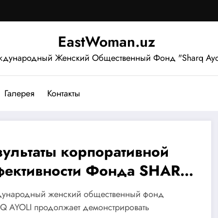
EastWoman.uz
дународный Женский Общественный Фонд "Sharq Ayo
Галерея
Контакты
зультаты корпоративной
фективности Фонда SHARQ
OLI-WOMAN OF EAST по
ународный женский общественный фонд
нятости сельских женщин
Q AYOLI продолжает демонстрировать