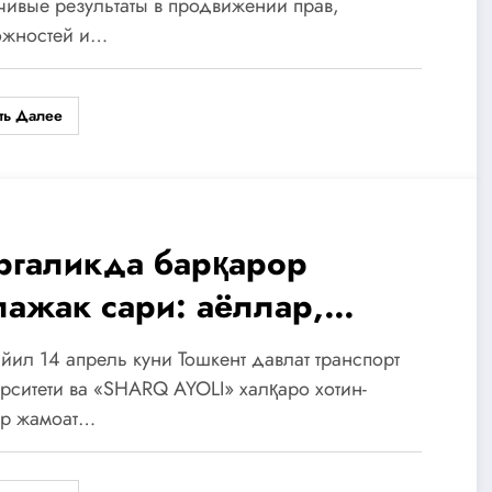
чивые результаты в продвижении прав,
 2020–2025 годы
ожностей и…
ть Далее
ргаликда барқарор
лажак сари: аёллар,
хнологиялар ва таълим
йил 14 апрель куни Тошкент давлат транспорт
рситети ва «SHARQ AYOLI» халқаро хотин-
ар жамоат…