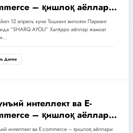
mmerce – қишлоқ аёллари
ун янги имкониятлар
йил 12 апрель куни Тошкент вилояти Паркент
взусида ” семинар-тренинг
нида “SHARQ AYOLI” Халқаро аёллар жамоат
ди…
шкент вилоятининг Паркент
манида
ть Далее
унъий интеллект ва E-
mmerce – қишлоқ аёллари
ун янги имкониятлар
ий интеллект ва E-commerce – қишлоқ аёллари