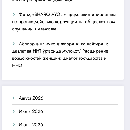
Фонд «SHARQ AYOLI» представил инициативы
по противодействию коррупции на общественном
слушании в Агентстве
Аёлларнинг имкониятларини кенгайтириш:
давлат ва ННТ ўртасида мулоқот/ Расширение
возможностей женщин: диалог государства и
ННО
Август 2026
Июль 2026
Июнь 2026