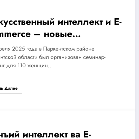
кусственный интеллект и E-
mmerce – новые
зможности для сельских
реля 2025 года в Паркентском районе
нщин: семинар-тренинг в
нтской области был организован семинар-
инг для 110 женщин…
ркентском районе
шкентской области
ть Далее
нъий интеллект ва E-