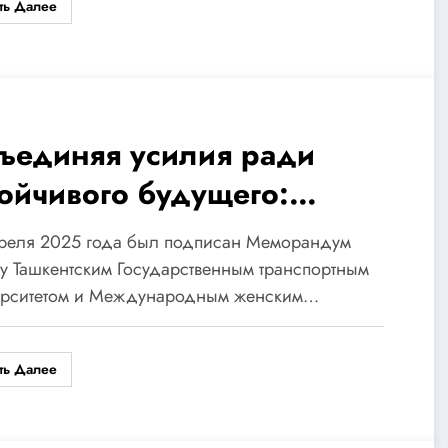
ть Далее
ъединяя усилия ради
тойчивого будущего:
нщины, технологии и
преля 2025 года был подписан Меморандум
разование
 Ташкентским Государственным транспортным
ерситетом и Международным женским…
ть Далее