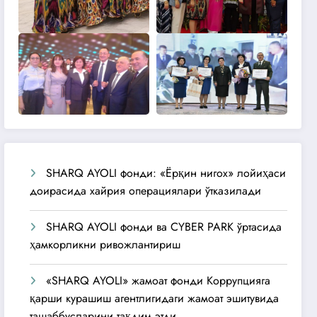
SHARQ AYOLI фонди: «Ёрқин нигох» лойиҳаси
доирасида хайрия операциялари ўтказилади
SHARQ AYOLI фонди ва CYBER PARK ўртасида
ҳамкорликни ривожлантириш
«SHARQ AYOLI» жамоат фонди Коррупцияга
қарши курашиш агентлигидаги жамоат эшитувида
ташаббусларини тақдим этди