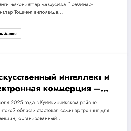
взусида ” семинар-
янги имкониятлар мавзусида ” семинар-
нглар Тошкент вилоятида…
енинглар Тошкент
лоятида старт олди
ть Далее
скусственный интеллект и
ектронная коммерция –
вые возможности для
реля 2025 года в Куйичирчикском районе
льских женщин» — в
нтской области стартовал семинар-тренинг для
женщин, организованный…
шкентской области