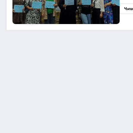
ст
Чита