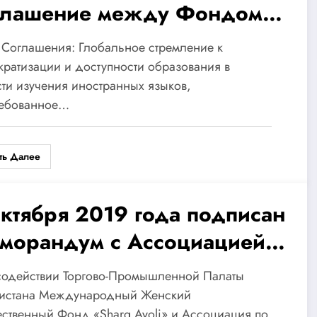
глашение между Фондом
harq Ayoli» РУз и компанией
Соглашения: Глобальное стремление к
lygled РФ.
ратизации и доступности образования в
ти изучения иностранных языков,
ребованное…
ть Далее
октября 2019 года подписан
морандум с Ассоциацией
 развитию женского
содействии Торгово-Промышленной Палаты
едпринимательства
кистана Международный Женский
твенный Фонд «Sharq Ayoli» и Ассоциация по