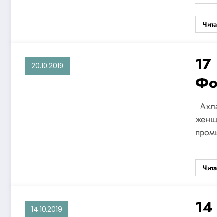
те
Чита
бу
па
17
20.10.2019
Уз
Фо
юб
Ахла
же
женщи
пром
«В
Са
Чита
14
14.10.2019