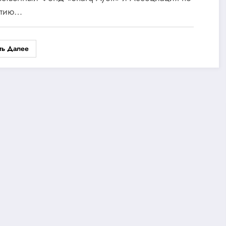
Азербайджана (АЖПА).
итию…
ть Далее