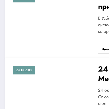
пр
но
В Узб
об
систе
кото
ра
со
Чита
Ро
24
24.10.2019
Ме
ст
24 ок
тр
Союз
стол
сп