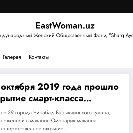
EastWoman.uz
дународный Женский Общественный Фонд "Sharq Ayo
Галерея
Контакты
 октября 2019 года прошло
крытие смарт-класса
сского языка
ле 39 города Чинабад Балыкчинского тумана,
щеобразовательной школы
оложенной в махалле Омонарик махалла
ло торжественное открытие…
9 Балыкчинского района