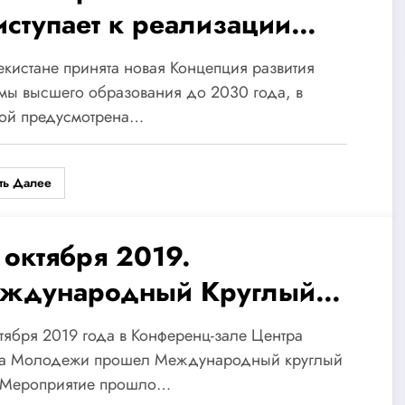
иступает к реализации
вой Концепции высшего
екистане принята новая Концепция развития
разования и готов к
мы высшего образования до 2030 года, в
рой предусмотрена…
сширенному
трудничеству с вузами
ть Далее
ссии
 октября 2019.
ждународный Круглый
ол «Трансформация рынка
тября 2019 года в Конференц-зале Центра
уда и потребностей в
а Молодежи прошел Международный круглый
. Мероприятие прошло…
ециалистах в условиях