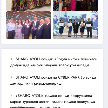
SHARQ AYOLI фонди: «Ёрқин нигох» лойиҳаси
доирасида хайрия операциялари ўтказилади
SHARQ AYOLI фонди ва CYBER PARK ўртасида
ҳамкорликни ривожлантириш
«SHARQ AYOLI» жамоат фонди Коррупцияга
қарши курашиш агентлигидаги жамоат эшитувида
ташаббусларини тақдим этди