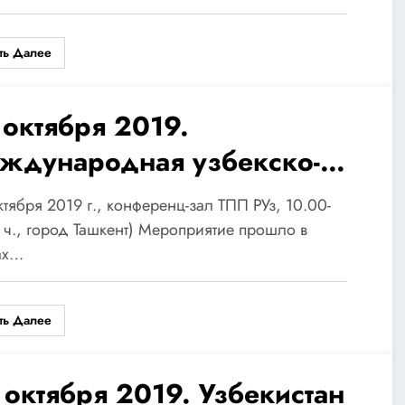
дижанской области.
ть Далее
 октября 2019.
ждународная узбекско-
ссийская конференция
ктября 2019 г., конференц-зал ТПП РУз, 10.00-
еждународное
 ч., город Ташкент) Мероприятие прошло в
ах…
манитарное сотрудничество.
ыт и перспектива».
ть Далее
 октября 2019. Узбекистан