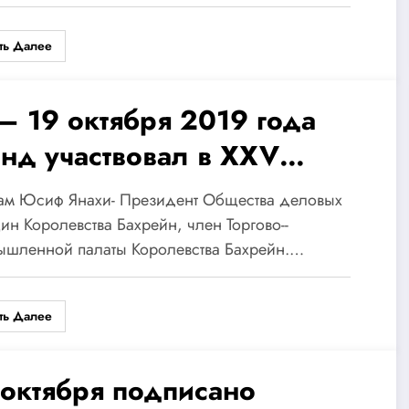
хнологического запроса
ть Далее
дущего. Возможности
ртнерства ВУЗов
 – 19 октября 2019 года
бекистана и России»
нд участвовал в XXV
илейной Международной
м Юсиф Янахи- Президент Общества деловых
нской конференции
н Королевства Бахрейн, член Торгово--
ышленной палаты Королевства Бахрейн.…
осток и Запад встречаются в
нкт-Петербурге».
ть Далее
 октября подписано