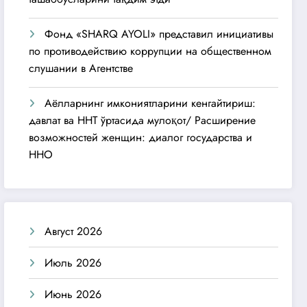
Фонд «SHARQ AYOLI» представил инициативы
по противодействию коррупции на общественном
слушании в Агентстве
Аёлларнинг имкониятларини кенгайтириш:
давлат ва ННТ ўртасида мулоқот/ Расширение
возможностей женщин: диалог государства и
ННО
Август 2026
Июль 2026
Июнь 2026