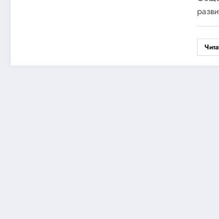
разв
Чита