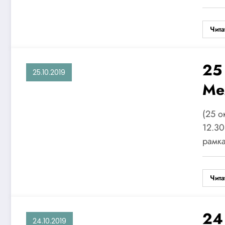
Ан
Чита
25
25.10.2019
Ме
ро
(25 о
«М
12.30
рамк
гу
Оп
Чита
24
24.10.2019