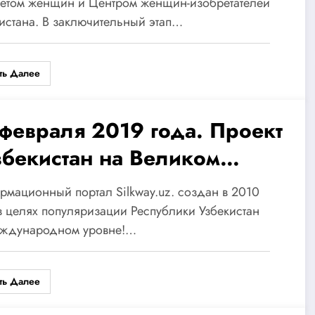
ирсаидовну — Победителя
тетом женщин и Центром женщин-изобретателей
истана. В заключительный этап…
спубликанского конкурса
енщина и инновации «.
ть Далее
 февраля 2019 года. Проект
збекистан на Великом
лковом пути» — наша
мационный портал Silkway.uz. создан в 2010
ость. Порталу Silkway.uz.
в целях популяризации Республики Узбекистан
еждународном уровне!…
9 лет!
ть Далее