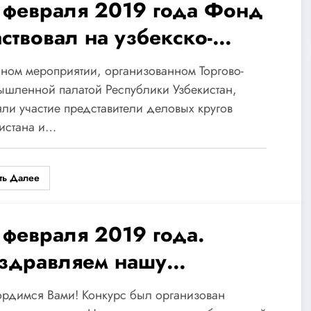
 февраля 2019 года Фонд
аствовал на узбекско-
абском бизнес Форуме
ном мероприятии, организованном Торгово-
шленной палатой Республики Узбекистан,
ли участие представители деловых кругов
истана и…
ть Далее
 февраля 2019 года.
здравляем нашу
манходжаеву Адибахон
рдимся Вами! Конкурс был организован