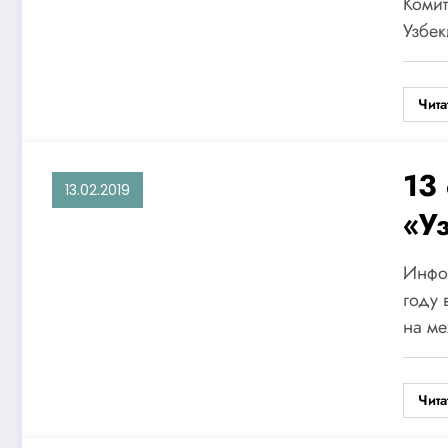
Ам
Коми
Узбек
Ре
«Ж
Чита
13
13.02.2019
«У
Ше
Инфор
горд
году 
на м
— 
Чита