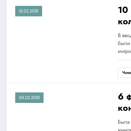
10
10.02.2019
ко
ОИ
В вво
об
были 
интро
оч
же
Чита
6 
06.02.2019
ко
Ст
Была 
ко
иннов