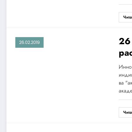
фа
Чита
ст
26
26.02.2019
ра
те
Инно
Це
инди
ва "а
Пр
акад
Чита