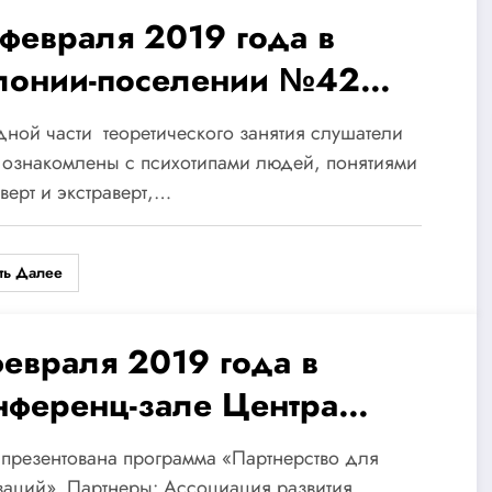
 февраля 2019 года в
лонии-поселении №42
Н УВД Ташкентской
дной части теоретического занятия слушатели
ласти Фондом проведен
ознакомлены с психотипами людей, понятиями
верт и экстраверт,…
ередной семинар для
нщин-осужденных.
ть Далее
февраля 2019 года в
нференц-зале Центра
ратегия развития состоялась
презентована программа «Партнерство для
нсультативная встреча по
аций». Партнеры: Ассоциация развития