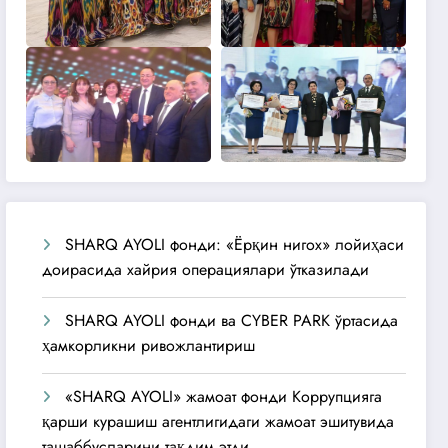
SHARQ AYOLI фонди: «Ёрқин нигох» лойиҳаси
доирасида хайрия операциялари ўтказилади
SHARQ AYOLI фонди ва CYBER PARK ўртасида
ҳамкорликни ривожлантириш
«SHARQ AYOLI» жамоат фонди Коррупцияга
қарши курашиш агентлигидаги жамоат эшитувида
ташаббусларини тақдим этди