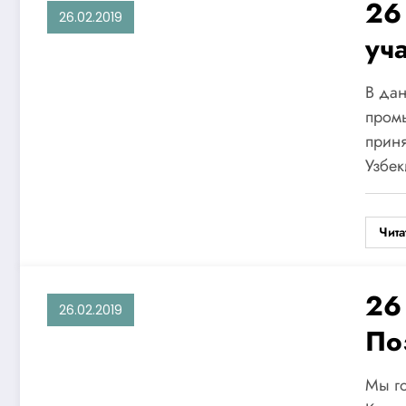
26
26.02.2019
уч
ар
В дан
промы
приня
Узбек
Чита
26
26.02.2019
По
Ус
Мы го