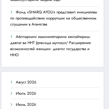
Фонд «SHARQ AYOLI» представил инициативы
по противодействию коррупции на общественном
слушании в Агентстве
Аёлларнинг имкониятларини кенгайтириш:
давлат ва ННТ ўртасида мулоқот/ Расширение
возможностей женщин: диалог государства и
ННО
Август 2026
Июль 2026
Июнь 2026