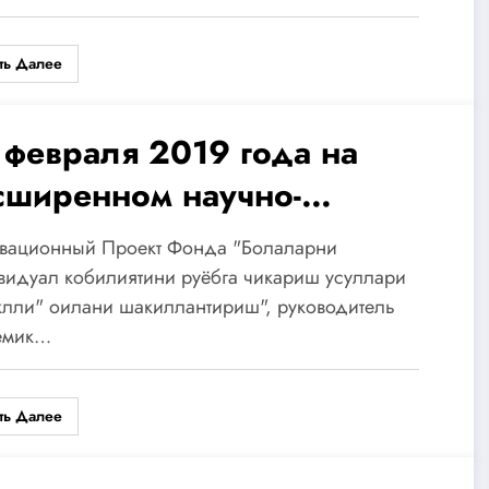
ктор осуществляемых в
ть Далее
ране реформ».
 февраля 2019 года на
сширенном научно-
хническом заседании
вационный Проект Фонда "Болаларни
нтра «Оила » прошла
видуал кобилиятини руёбга чикариш усуллари
клли" оилани шакиллантириш", руководитель
езентация проекта Фонда.
емик…
ть Далее