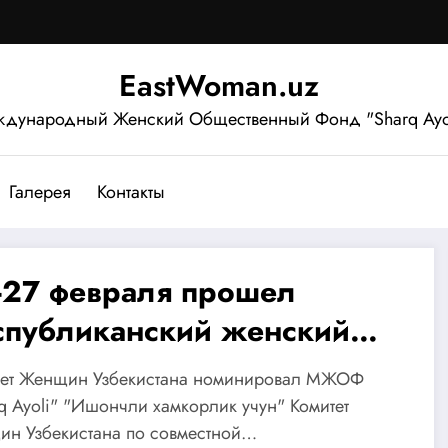
EastWoman.uz
дународный Женский Общественный Фонд "Sharq Ayo
Галерея
Контакты
-27 февраля прошел
спубликанский женский
рум «Повышение
тет Женщин Узбекистана номинировал МЖОФ
циально-политической
q Ayoli" "Ишончли хамкорлик учун" Комитет
ин Узбекистана по совместной…
тивности женщин – важный