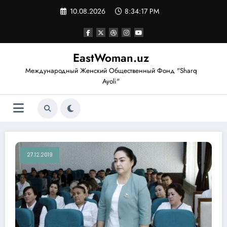
Перейти
10.08.2026
8:34:18 PM
к
содержимому
EastWoman.uz
Международный Женский Общественный Фонд "Sharq
Ayoli"
27.12.2019