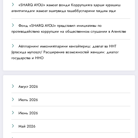
«SHARQ AYOLI» жамоат фонди Коррупцияга қарши курашиш
агентлигидаги жамоат эшитувида ташаббусларини тақдим этди
Фонд «SHARQ AYOLI» представил инициативы по
противодействию коррупции на общественном слушании в Агентстве
Аёлларнинг имкониятларини кенгайтириш: давлат ва ННТ
ўртасида мулоқот/ Расширение возможностей женщин: диалог
государства и ННО
Август 2026
Июль 2026
Июнь 2026
Май 2026