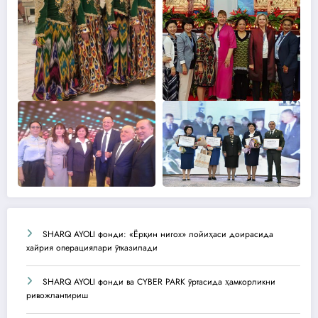
SHARQ AYOLI фонди: «Ёрқин нигох» лойиҳаси доирасида
хайрия операциялари ўтказилади
SHARQ AYOLI фонди ва CYBER PARK ўртасида ҳамкорликни
ривожлантириш