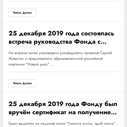
Читать Далее
25 декабря 2019 года состоялась
25.12.2019
встреча руководства Фонда с
Генеральным директором
На встрече также участвовали руководитель проектов Сергей
Росинфокоминвест Микаберидзе
Живулин и представитель образовательной российской
Георгием Александровичем.
компании "Новый диск"…
Читать Далее
25 декабря 2019 года Фонду был
25.12.2019
вручён сертификат на получение
гранта от Фонда поддержки ННО.
Грант выделен на издание книги "Узингла англа, одоб сакла" -