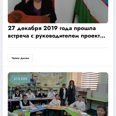
27 декабря 2019 года прошла
встреча с руководителем проекта
Фонда «Учитель 21 века»
Богдановой Светланой
Михайловной.
Читать Далее
27.12.2019