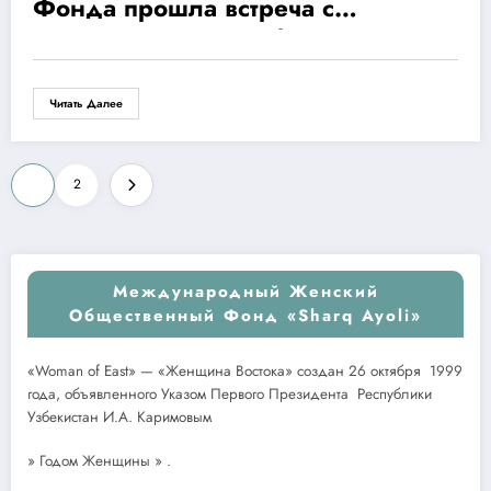
Фонда прошла встреча с
производителем мебели по
программе «Создание
дополнительных женских рабочих
Читать Далее
мест «
Пагинация
1
2
записей
Международный Женский
Общественный Фонд «Sharq Ayoli»
«Woman of East» — «Женщина Востока» создан 26 октября 1999
года, объявленного Указом Первого Президента Республики
Узбекистан И.А. Каримовым
» Годом Женщины » .