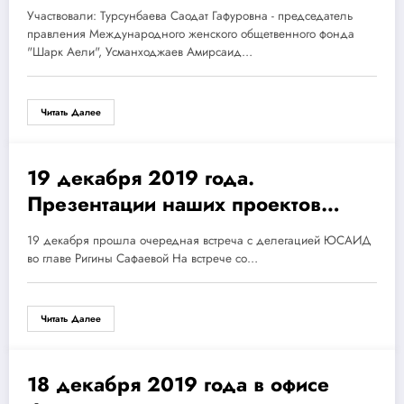
Зангиатинского района.
Участвовали: Турсунбаева Саодат Гафуровна - председатель
правления Международного женского общетвенного фонда
"Шарк Аели", Усманходжаев Амирсаид…
Читать Далее
19 декабря 2019 года.
19.12.2019
Презентации наших проектов
ЮСАИД
19 декабря прошла очередная встреча с делегацией ЮСАИД
во главе Ригины Сафаевой На встрече со…
Читать Далее
18 декабря 2019 года в офисе
18.12.2019