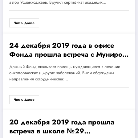
автор Усманходжаев. Вручил сертификат академик…
Читать Далее
24 декабря 2019 года в офисе
24.12.2019
Фонда прошла встреча с Мунирой
Ходжихановой — Председателем
Данный Фонд оказывает помощь нуждающимся в лечении
Попечительского совета
онкологических и других заболеваний. Были обсуждены
общественного Фонда «EZCU
направления сотрудничества:…
AMAL «
Читать Далее
20 декабря 2019 года прошла
20.12.2019
встреча в школе №29