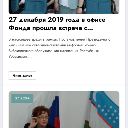
27 декабря 2019 года в офисе
Фонда прошла встреча с
Ахмедовой Шаходат —
В настоящее время в рамках Постановления Президента о
директором Самаркандского
дальнейшем совершенствовании информационно-
информационно- ресурсного
библиотечного обслуживания населения Республики
Узбекистан,…
центра имени А.С. Пушкина.
Читать Далее
27.12.2019