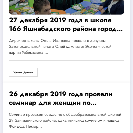
27 декабря 2019 года в школе
166 Яшнабадского района города
Ташкента прошла
Директор школы Ольга Ивановна прошла в депутаты
благотворительная акция Фонда
Законодательной палаты Олий мажлис от Экологической
по передаче детской
партии Узбекистана.…
художественной литературы
школьной библиотеке.
Читать Далее
26 декабря 2019 года провели
26.12.2019
семинар для женщин по
общечеловеческим ценностям и
Семинар проведен совместно с общеобразовательной школой
отношениям в семье.
29 Зангиатинского района, махаллинским комитетом и нашим
Фондом. Лектор…