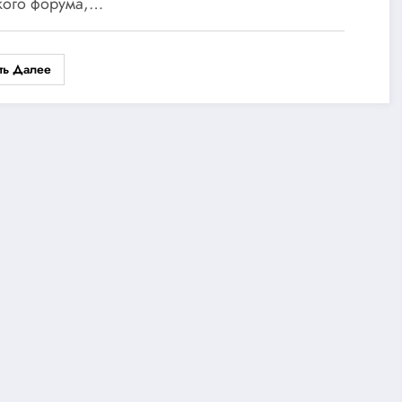
кого форума,…
ть Далее