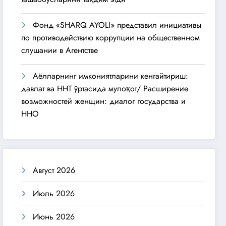
Фонд «SHARQ AYOLI» представил инициативы
по противодействию коррупции на общественном
слушании в Агентстве
Аёлларнинг имкониятларини кенгайтириш:
давлат ва ННТ ўртасида мулоқот/ Расширение
возможностей женщин: диалог государства и
ННО
Август 2026
Июль 2026
Июнь 2026