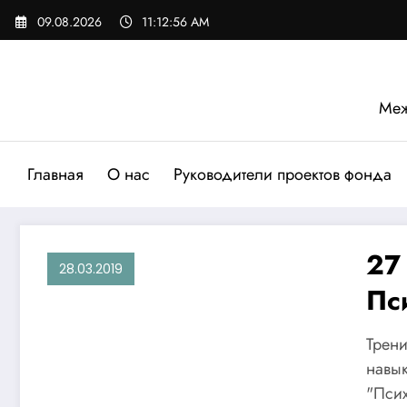
Перейти
09.08.2026
11:12:57 AM
к
содержимому
Меж
Главная
О нас
Руководители проектов фонда
27
28.03.2019
Пс
пр
Трени
навык
"Псих