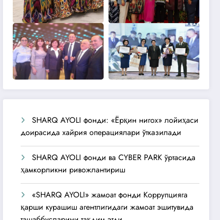
SHARQ AYOLI фонди: «Ёрқин нигох» лойиҳаси
доирасида хайрия операциялари ўтказилади
SHARQ AYOLI фонди ва CYBER PARK ўртасида
ҳамкорликни ривожлантириш
«SHARQ AYOLI» жамоат фонди Коррупцияга
қарши курашиш агентлигидаги жамоат эшитувида
ташаббусларини тақдим этди