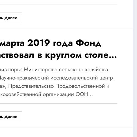
ть Далее
 марта 2019 года Фонд
аствовал в круглом столе
о вопросам гендерного
изаторы: Министерство сельского хозяйства
венства, сельского
Научно-практический исследовательский центр
», Представительство Продовольственной и
зяйства и развития сельских
скохозяйственной организации ООН…
рриторий».
ть Далее