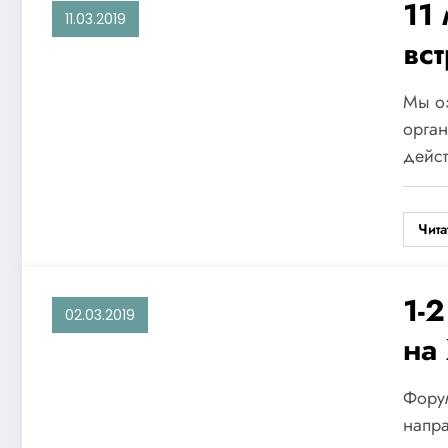
11
11.03.2019
вс
Аз
Мы оз
Ме
орган
дейс
эл
це
Чита
За
1-
02.03.2019
на
же
Форум
пр
напра