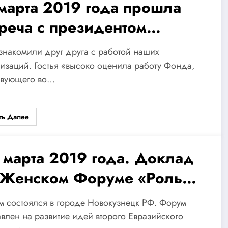
 марта 2019 года прошла
треча с президентом
иатско-Европейского
накомили друг друга с работой наших
ждународного
изаций. Гостья «высоко оценила работу Фонда,
твующего во…
ектронного коммерческого
нтра госпожой
ть Далее
нгхонгпинг (КНР).
2 марта 2019 года. Доклад
 Женском Форуме «Роль
нщин в развитии
 состоялся в городе Новокузнецк РФ. Форум
омышленных регионов».
влен на развитие идей второго Евразийского