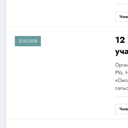
Чита
12
12.03.2019
уч
«П
Орган
ра
РУз, 
«Оила
хо
сель
те
Чита