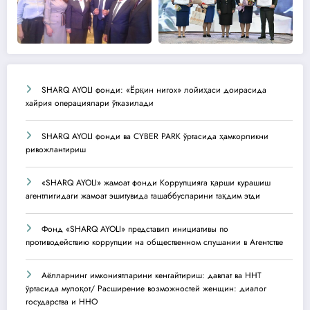
SHARQ AYOLI фонди: «Ёрқин нигох» лойиҳаси доирасида
хайрия операциялари ўтказилади
SHARQ AYOLI фонди ва CYBER PARK ўртасида ҳамкорликни
ривожлантириш
«SHARQ AYOLI» жамоат фонди Коррупцияга қарши курашиш
агентлигидаги жамоат эшитувида ташаббусларини тақдим этди
Фонд «SHARQ AYOLI» представил инициативы по
противодействию коррупции на общественном слушании в Агентстве
Аёлларнинг имкониятларини кенгайтириш: давлат ва ННТ
ўртасида мулоқот/ Расширение возможностей женщин: диалог
государства и ННО