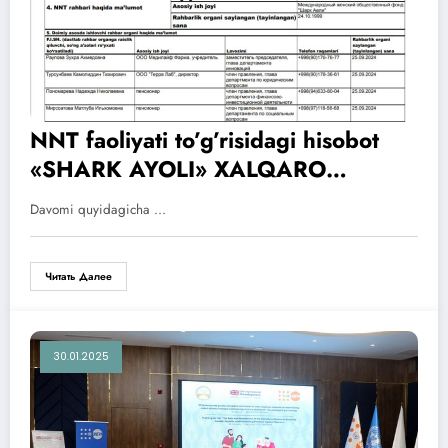
NNT faoliyati to’g’risidagi hisobot
«SHARK AYOLI» XALQARO
AYOLLAR JAMG’AR MASI
Davomi quyidagicha ...
01.01.2024 — 31.12.2024
Читать Далее
30.01.2025