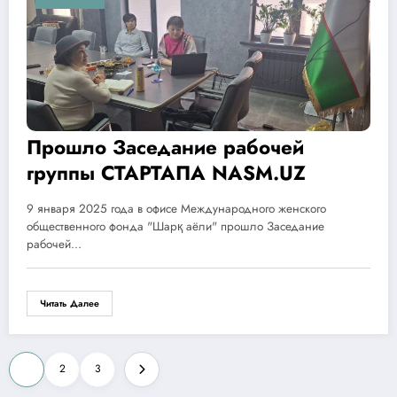
Прошло Заседание рабочей
группы СТАРТАПА NASM.UZ
9 января 2025 года в офисе Международного женского
общественного фонда "Шарқ аёли" прошло Заседание
рабочей…
Читать Далее
Пагинация
1
2
3
записей