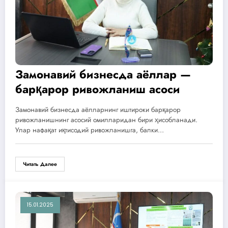
Замонавий бизнесда аёллар —
барқарор ривожланиш асоси
Замонавий бизнесда аёлларнинг иштироки барқарор
ривожланишнинг асосий омилларидан бири ҳисобланади.
Улар нафақат иқтисодий ривожланишга, балки…
Читать Далее
15.01.2025