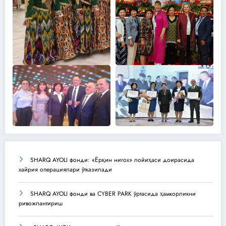
SHARQ AYOLI фонди: «Ёрқин нигох» лойиҳаси доирасида
хайрия операциялари ўтказилади
SHARQ AYOLI фонди ва CYBER PARK ўртасида ҳамкорликни
ривожлантириш