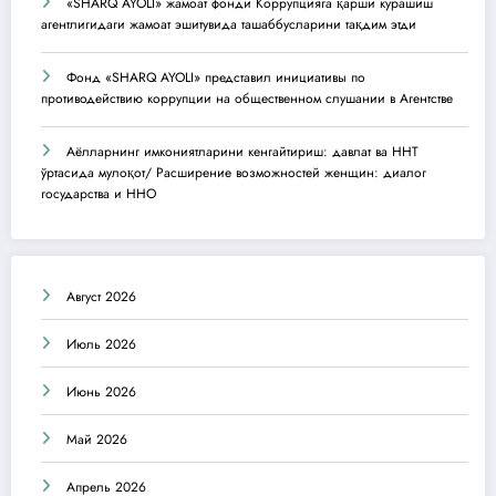
«SHARQ AYOLI» жамоат фонди Коррупцияга қарши курашиш
агентлигидаги жамоат эшитувида ташаббусларини тақдим этди
Фонд «SHARQ AYOLI» представил инициативы по
противодействию коррупции на общественном слушании в Агентстве
Аёлларнинг имкониятларини кенгайтириш: давлат ва ННТ
ўртасида мулоқот/ Расширение возможностей женщин: диалог
государства и ННО
Август 2026
Июль 2026
Июнь 2026
Май 2026
Апрель 2026