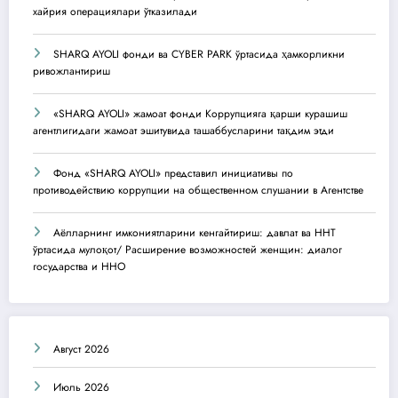
хайрия операциялари ўтказилади
SHARQ AYOLI фонди ва CYBER PARK ўртасида ҳамкорликни
ривожлантириш
«SHARQ AYOLI» жамоат фонди Коррупцияга қарши курашиш
агентлигидаги жамоат эшитувида ташаббусларини тақдим этди
Фонд «SHARQ AYOLI» представил инициативы по
противодействию коррупции на общественном слушании в Агентстве
Аёлларнинг имкониятларини кенгайтириш: давлат ва ННТ
ўртасида мулоқот/ Расширение возможностей женщин: диалог
государства и ННО
Август 2026
Июль 2026