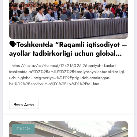
🗣Toshkentda “Raqamli iqtisodiyot –
ayollar tadbirkorligi uchun global
integratsiya koʻprigi” deb
https://nuz.uz/uz/zhamoat/1242153-25-26-sentyabr-kunlari-
nomlangan xalqaro forum boʻlib oʻtdi
toshkentda-ra%D2%9Bamli-i%D2%9Btisodiyot-ayollar-tadbirkorligi-
uchun-global-integracziya-k%D1%9Eprigi-deb-nomlangan-
hal%D2%9Baro-forum-b%D1%9Elib-%D1%9Etdi.html
Читать Далее
21.11.2024