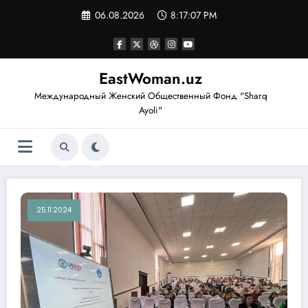
Перейти
06.08.2026
8:17:08 PM
к
содержимому
EastWoman.uz
Международный Женский Общественный Фонд "Sharq
Ayoli"
25.11.2024