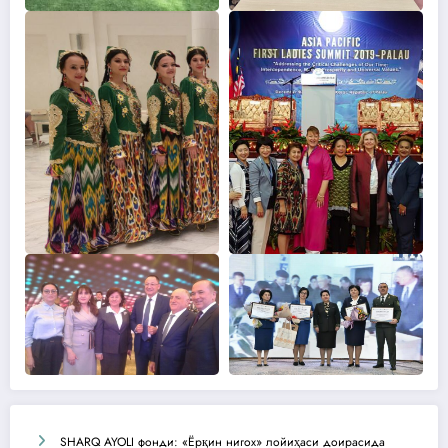
SHARQ AYOLI фонди: «Ёрқин нигох» лойиҳаси доирасида