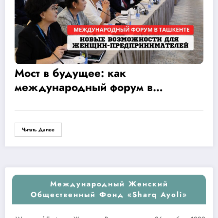
Мост в будущее: как
международный форум в
Ташкенте открыл новые
возможности для женщин-
предпринимателей
Читать Далее
Международный Женский
Общественный Фонд «Sharq Ayoli»