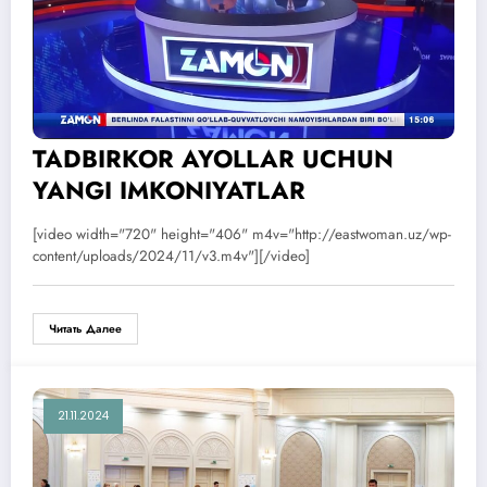
TADBIRKOR AYOLLAR UCHUN
YANGI IMKONIYATLAR
[video width="720" height="406" m4v="http://eastwoman.uz/wp-
content/uploads/2024/11/v3.m4v"][/video]
Читать Далее
21.11.2024