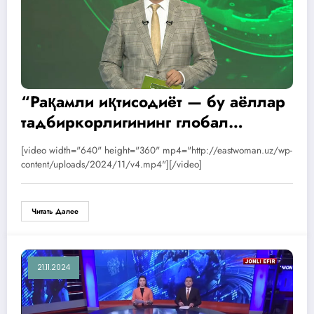
“Рақамли иқтисодиёт — бу аёллар
тадбиркорлигининг глобал
интеграцияси учун кўприк”
[video width="640" height="360" mp4="http://eastwoman.uz/wp-
мавзуида анжуман ўтказилди.
content/uploads/2024/11/v4.mp4"][/video]
Читать Далее
21.11.2024