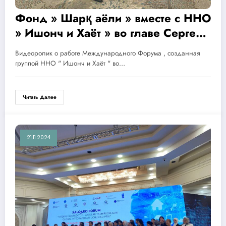
Фонд » Шарқ аёли » вместе с ННО
» Ишонч и Хаёт » во главе Сергей
Учаевым реализовали грантовый
Видеоролик о работе Международного Форума , созданная
Проект совместно с
группой ННО " Ишонч и Хаёт " во…
ЕВРОСОЮЗОМ по он- лайн
обучению цифровым профессиям
Читать Далее
женщин- инвалидов и людей с
ВИЧ заболеваниями .
21.11.2024