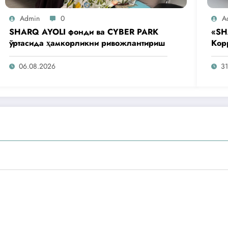
Admin
0
A
SHARQ AYOLI фонди ва CYBER PARK
«SH
ўртасида ҳамкорликни ривожлантириш
Кор
аге
таш
06.08.2026
31