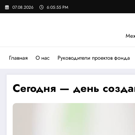
Перейти
07.08.2026
6:05:56 PM
к
содержимому
Меж
Главная
О нас
Руководители проектов фонда
Сегодня — день созда