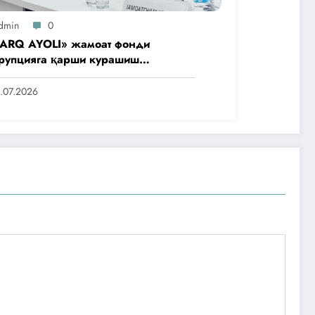
dmin
0
ARQ AYOLI» жамоат фонди
рупцияга қарши курашиш
нтлигидаги жамоат эшитувида
аббусларини тақдим этди
.07.2026