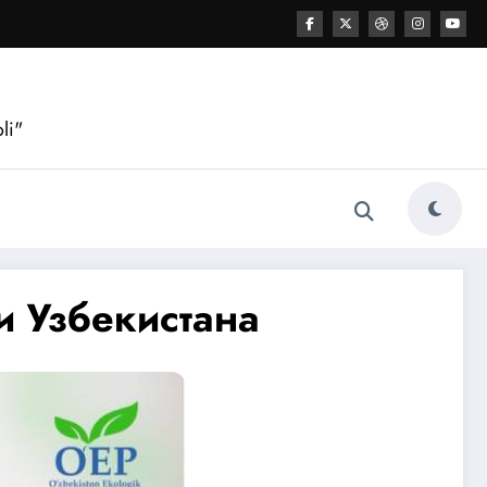
li"
и Узбекистана