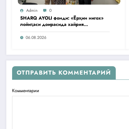
Admin
0
SHARQ AYOLI фонди: «Ёрқин нигох»
лойиҳаси доирасида хайрия
операциялари ўтказилади
06.08.2026
ОТПРАВИТЬ КОММЕНТАРИЙ
Комментарии