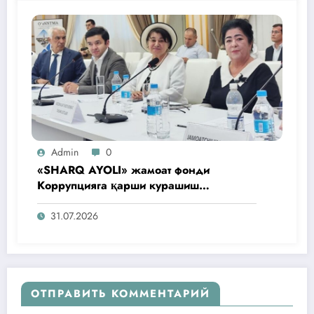
Admin
0
«SHARQ AYOLI» жамоат фонди
Коррупцияга қарши курашиш
агентлигидаги жамоат эшитувида
ташаббусларини тақдим этди
31.07.2026
ОТПРАВИТЬ КОММЕНТАРИЙ