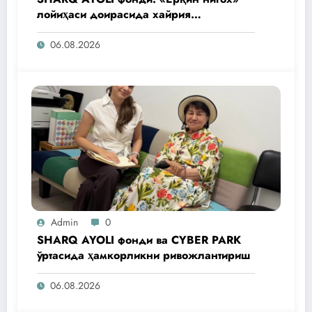
лойиҳаси доирасида хайрия
операциялари ўтказилади
06.08.2026
Admin
0
SHARQ AYOLI фонди ва CYBER PARK
ўртасида ҳамкорликни ривожлантириш
06.08.2026