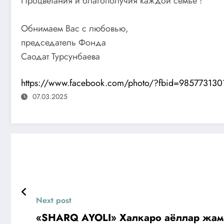
Процветания и благополучия каждой семье !
Обнимаем Вас с любовью,
председатель Фонда
Саодат Турсунбаева
https://www.facebook.com/photo/?fbid=98577313
07.03.2025
Next post
«SHARQ AYOLI» Халкаро аёллар жамо