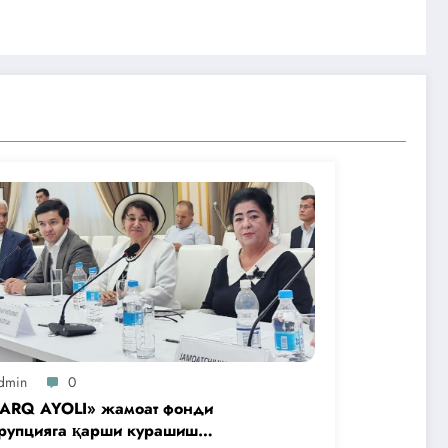
dmin
0
ARQ AYOLI» жамоат фонди
рупцияга қарши курашиш