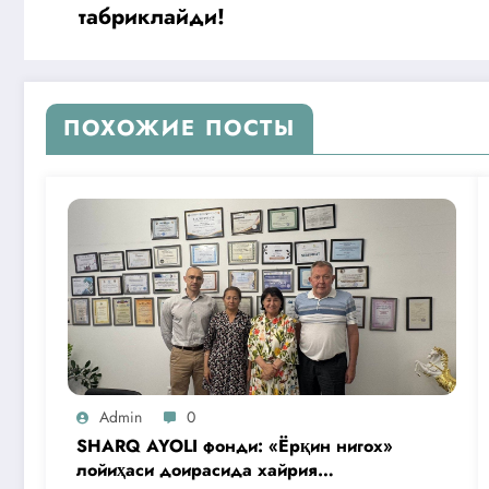
табриклайди!
ПОХОЖИЕ ПОСТЫ
Admin
0
SHARQ AYOLI фонди: «Ёрқин нигох»
лойиҳаси доирасида хайрия