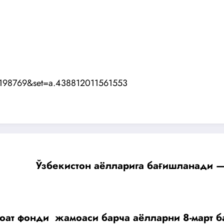
0198769&set=a.438812011561553
Ўзбекистон аёлларига бағишланади 
ат фонди жамоаси барча аёлларни 8-март б