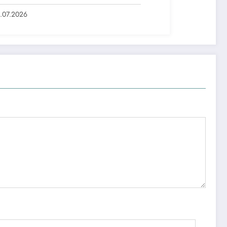
нтлигидаги жамоат эшитувида
аббусларини тақдим этди
.07.2026