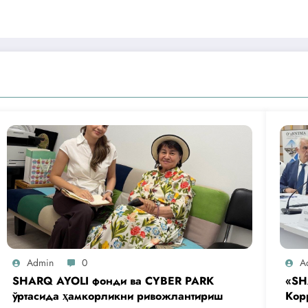
Admin
0
A
SHARQ AYOLI фонди ва CYBER PARK
«SH
ўртасида ҳамкорликни ривожлантириш
Кор