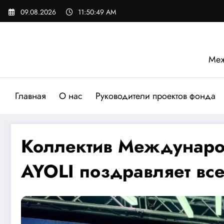
Перейти
09.08.2026
11:50:51 AM
к
содержимому
Меж
Главная
О нас
Руководители проектов фонда
Коллектив Междунаро
AYOLI поздравляет вс