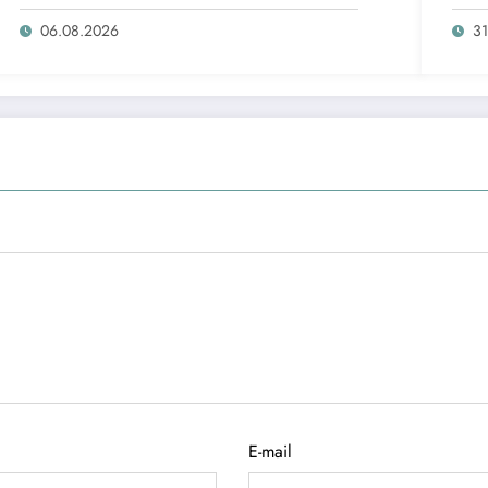
аге
таш
06.08.2026
31
E-mail