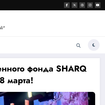
li"
енного фонда SHARQ
8 марта!