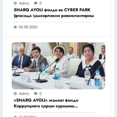
Admin
0
SHARQ AYOLI фонди ва CYBER PARK
ўртасида ҳамкорликни ривожлантириш
06.08.2026
Admin
0
«SHARQ AYOLI» жамоат фонди
Коррупцияга қарши курашиш
агентлигидаги жамоат эшитувида