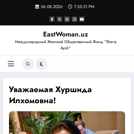
Перейти
06.08.2026
7:35:32 PM
к
содержимому
EastWoman.uz
Международный Женский Общественный Фонд "Sharq
Ayoli"
Уважаемая Хуршида
Илхомовна!