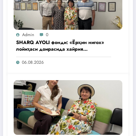
Admin
0
SHARQ AYOLI фонди: «Ёрқин нигох»
лойиҳаси доирасида хайрия
операциялари ўтказилади
06.08.2026