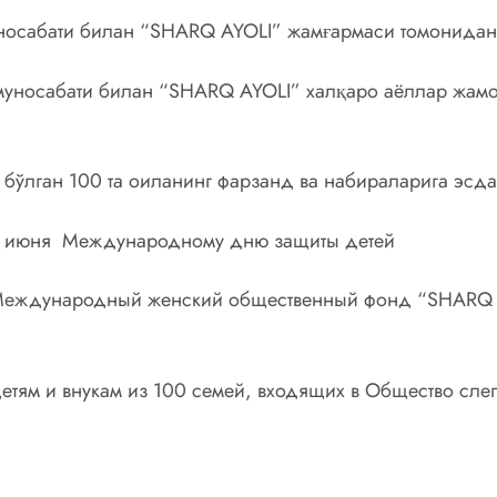
носабати билан “SHARQ AYOLI” жамғармаси томонидан 
уносабати билан “SHARQ AYOLI” халқаро аёллар жамо
 бўлган 100 та оиланинг фарзанд ва набираларига эсд
1- июня Международному дню защиты детей
Международный женский общественный фонд “SHARQ AY
етям и внукам из 100 семей, входящих в Общество слеп