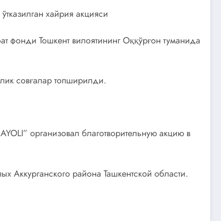
ўтказилган хайрия акцияси
ат фонди Тошкент вилоятининг Оққўрғон туманида
алик совғалар топширилди.
OLI” организовал благотворительную акцию в
ых Аккурганского района Ташкентской области.