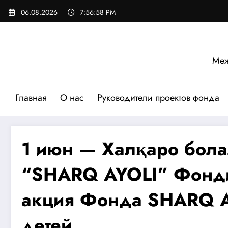
Перейти
06.08.2026
7:57:00 PM
к
содержимому
Меж
Главная
О нас
Руководители проектов фонда
1 июн — Халқаро бола
“SHARQ AYOLI” Фондин
акция Фонда SHARQ A
детей