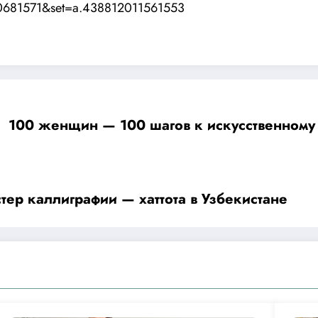
70681571&set=a.438812011561553
100 женщин — 100 шагов к искусственному
ер каллиграфии — хаттота в Узбекистане