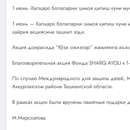
1 июнь -Халқаро болаларни ҳимоя қилиш куни му
1 июнь — Халқаро болаларни ҳимоя қилиш куни м
хайрия акциясини ташкил этди.
Акция доирасида “Кўзи ожизлар” жамиятига аъзо
Благотворительная акция Фонда SHARQ AYOLI к 
По случаю Международного дня защиты детей, 
Аккурганском районе Ташкентской области.
В рамках акции были вручены памятные подарки д
М.Мирсоатова