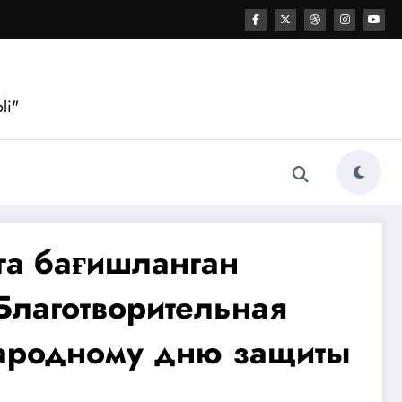
li"
га бағишланган
лаготворительная
ародному дню защиты