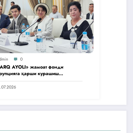
dmin
0
ARQ AYOLI» жамоат фонди
рупцияга қарши курашиш
нтлигидаги жамоат эшитувида
аббусларини тақдим этди
.07.2026