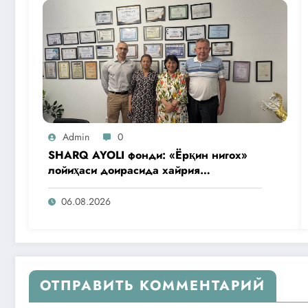
Admin
0
SHARQ AYOLI фонди: «Ёрқин нигох»
лойиҳаси доирасида хайрия
операциялари ўтказилади
06.08.2026
ОТПРАВИТЬ КОММЕНТАРИЙ