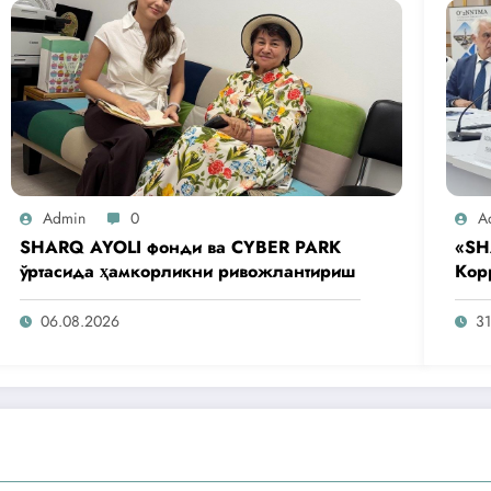
Admin
0
A
SHARQ AYOLI фонди ва CYBER PARK
«SH
ўртасида ҳамкорликни ривожлантириш
Кор
аге
таш
06.08.2026
31