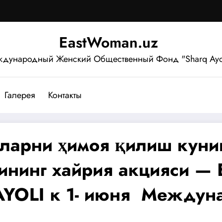
EastWoman.uz
дународный Женский Общественный Фонд "Sharq Ayo
Галерея
Контакты
ларни ҳимоя қилиш куни
инг хайрия акцияси — Б
YOLI к 1- июня Междун