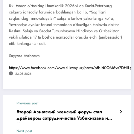
Ikki tomon o‘rtasidagi hamkorlik 2025-yilda Sankt-Peterburg
xalqaro iqtisodiy forumida boshlangan bo‘lib, “Sog‘liqni
saqlashdagi innovatsiyalar” xalqaro tanlovi yakunlariga ko‘ra,
Yevroosiyo ayollar forumi tomonidan o‘tkazilgan tanlovda doktor
Rashmi Saluja va Saodat Tursunbayeva Hindiston va O‘zbekiston
vakili sifatida 17 ta boshqa nomzodlar orasida elchi (ambassador)
etib tanlanganlar еdi.
Sayyora Atabоeva
https://www.facebook.com/www.silkway.uz/posts/pfbid0QM6yx7DHiL
23.05.2026
Previous post
Второй Азиатский женский форум стал
драйвером сотрудничества Узбекистана и
Индии
Next post