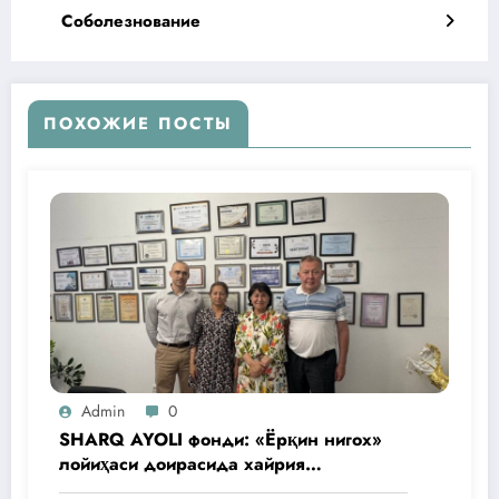
Соболезнование
ПОХОЖИЕ ПОСТЫ
Admin
0
SHARQ AYOLI фонди: «Ёрқин нигох»
лойиҳаси доирасида хайрия
операциялари ўтказилади