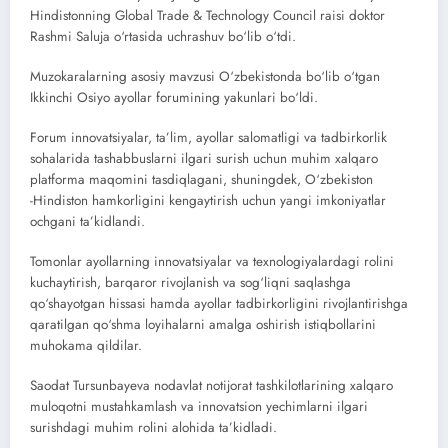
Hindistonning Global Trade & Technology Council raisi doktor
Rashmi Saluja o‘rtasida uchrashuv bo‘lib o‘tdi.
Muzokaralarning asosiy mavzusi O‘zbekistonda bo‘lib o‘tgan
Ikkinchi Osiyo ayollar forumining yakunlari bo‘ldi.
Forum innovatsiyalar, ta’lim, ayollar salomatligi va tadbirkorlik
sohalarida tashabbuslarni ilgari surish uchun muhim xalqaro
platforma maqomini tasdiqlagani, shuningdek, O‘zbekiston
-Hindiston hamkorligini kengaytirish uchun yangi imkoniyatlar
ochgani ta’kidlandi.
Tomonlar ayollarning innovatsiyalar va texnologiyalardagi rolini
kuchaytirish, barqaror rivojlanish va sog‘liqni saqlashga
qo‘shayotgan hissasi hamda ayollar tadbirkorligini rivojlantirishga
qaratilgan qo‘shma loyihalarni amalga oshirish istiqbollarini
muhokama qildilar.
Saodat Tursunbayeva nodavlat notijorat tashkilotlarining xalqaro
muloqotni mustahkamlash va innovatsion yechimlarni ilgari
surishdagi muhim rolini alohida ta’kidladi.