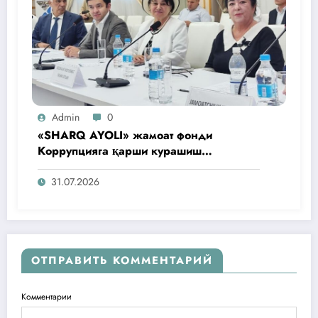
Admin
0
«SHARQ AYOLI» жамоат фонди
Коррупцияга қарши курашиш
агентлигидаги жамоат эшитувида
ташаббусларини тақдим этди
31.07.2026
ОТПРАВИТЬ КОММЕНТАРИЙ
Комментарии