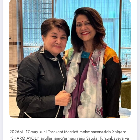
2026-yil 17-may kuni Tashkent Marriott mehmonxonasida Xalqaro
“SHARQ AYOLI” ayollar jamg‘armasi raisi Saodat Tursunbayeva va