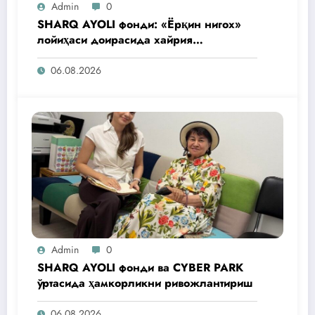
Admin
0
SHARQ AYOLI фонди: «Ёрқин нигох»
лойиҳаси доирасида хайрия
операциялари ўтказилади
06.08.2026
Admin
0
SHARQ AYOLI фонди ва CYBER PARK
ўртасида ҳамкорликни ривожлантириш
06.08.2026