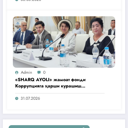
Admin
0
«SHARQ AYOLI» жамоат фонди
Коррупцияга қарши курашиш
агентлигидаги жамоат эшитувида
ташаббусларини тақдим этди
31.07.2026