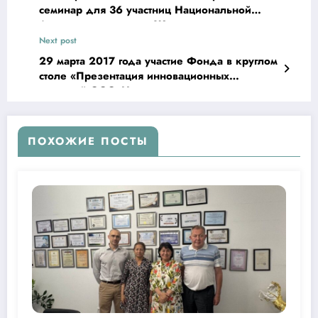
семинар для 36 участниц Национальной
Ассоциации деловых Женщин инвалидов
Узбекистана.
Next post
29 марта 2017 года участие Фонда в круглом
столе «Презентация инновационных
решений ООО»Научные развлечения»
ПОХОЖИЕ ПОСТЫ