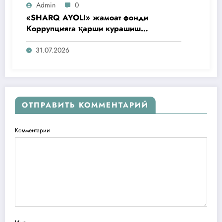
Admin
0
«SHARQ AYOLI» жамоат фонди
Коррупцияга қарши курашиш
агентлигидаги жамоат эшитувида
ташаббусларини тақдим этди
31.07.2026
ОТПРАВИТЬ КОММЕНТАРИЙ
Комментарии