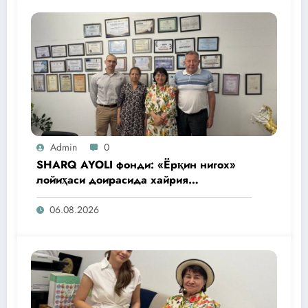
Admin
0
SHARQ AYOLI фонди: «Ёрқин нигох»
лойиҳаси доирасида хайрия
операциялари ўтказилади
06.08.2026