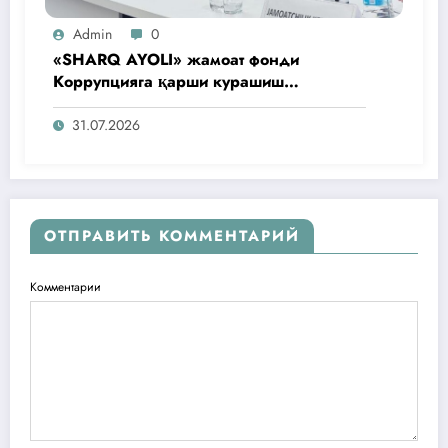
Admin
0
«SHARQ AYOLI» жамоат фонди
Коррупцияга қарши курашиш
агентлигидаги жамоат эшитувида
ташаббусларини тақдим этди
31.07.2026
ОТПРАВИТЬ КОММЕНТАРИЙ
Комментарии