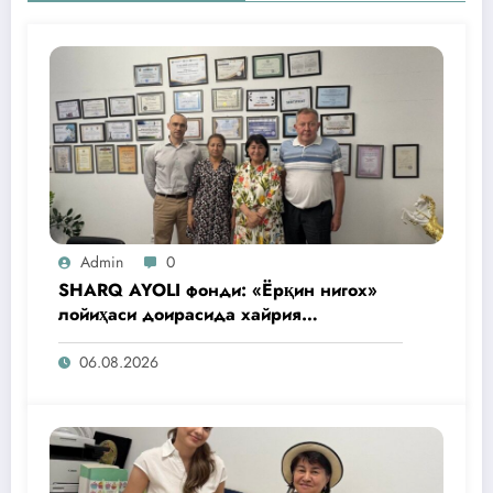
Admin
0
SHARQ AYOLI фонди: «Ёрқин нигох»
лойиҳаси доирасида хайрия
операциялари ўтказилади
06.08.2026