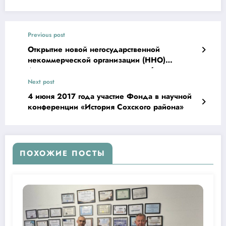
Previous post
Открытие новой негосударственной
некоммерческой организации (ННО)
Ассоциации компьютерного и киберспорта
Узбекистана — Cybersport.Uz
Next post
4 июня 2017 года участие Фонда в научной
конференции «История Сохского района»
ПОХОЖИЕ ПОСТЫ