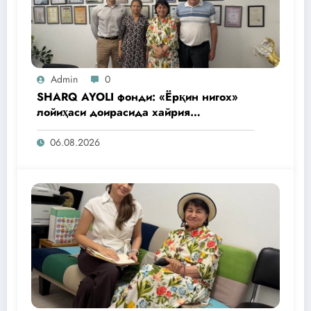
Admin
0
SHARQ AYOLI фонди: «Ёрқин нигох»
лойиҳаси доирасида хайрия
операциялари ўтказилади
06.08.2026