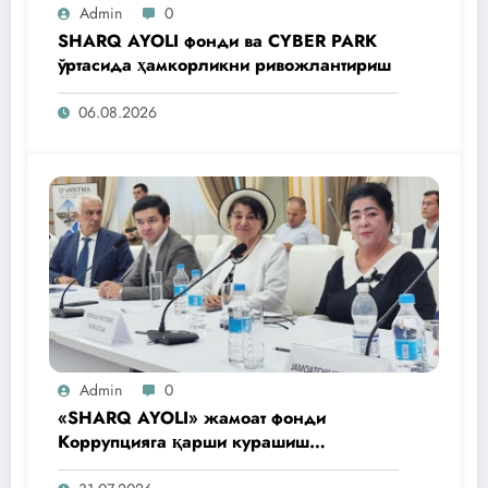
Admin
0
SHARQ AYOLI фонди ва CYBER PARK
ўртасида ҳамкорликни ривожлантириш
06.08.2026
Admin
0
«SHARQ AYOLI» жамоат фонди
Коррупцияга қарши курашиш
агентлигидаги жамоат эшитувида