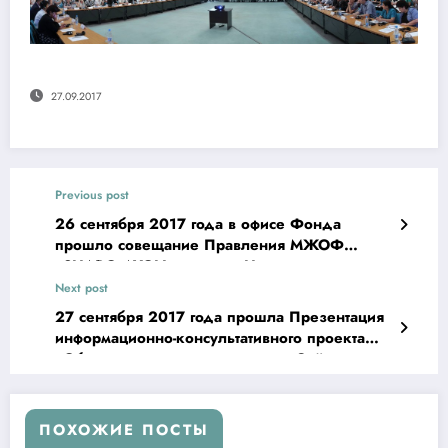
27.09.2017
Previous post
26 сентября 2017 года в офисе Фонда
прошло совещание Правления МЖОФ
«SHARQ AYOLI» на тему: Научно —
методический вклад проектов Фонда в
Next post
развитие «Государственной системы
27 сентября 2017 года прошла Презентация
адресной социальной поддержки целевых
информационно-консультативного проекта
групп населения Узбекистана»
«Образованное поколение» — «Зиёли
авлод»
ПОХОЖИЕ ПОСТЫ