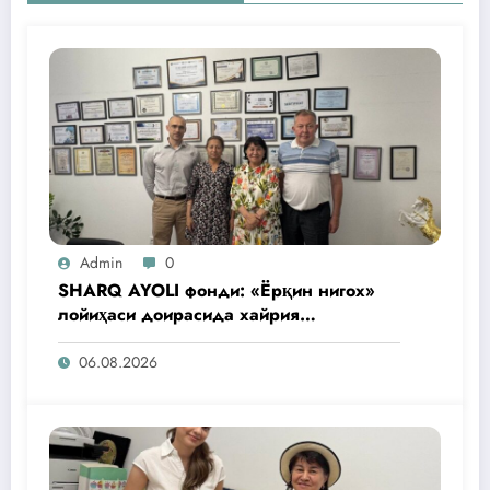
Admin
0
SHARQ AYOLI фонди: «Ёрқин нигох»
лойиҳаси доирасида хайрия
операциялари ўтказилади
06.08.2026