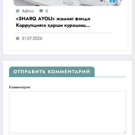
Admin
0
«SHARQ AYOLI» жамоат фонди
Коррупцияга қарши курашиш
агентлигидаги жамоат эшитувида
ташаббусларини тақдим этди
31.07.2026
ОТПРАВИТЬ КОММЕНТАРИЙ
Комментарии