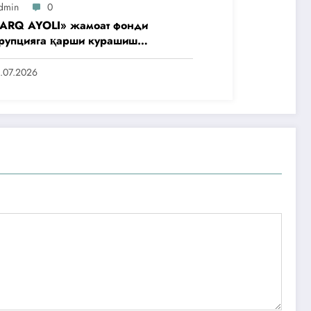
dmin
0
ARQ AYOLI» жамоат фонди
рупцияга қарши курашиш
нтлигидаги жамоат эшитувида
аббусларини тақдим этди
.07.2026