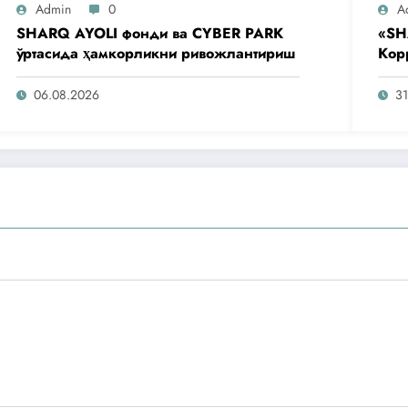
Admin
0
A
SHARQ AYOLI фонди ва CYBER PARK
«SH
ўртасида ҳамкорликни ривожлантириш
Кор
аге
таш
06.08.2026
31