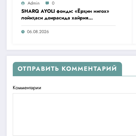
Admin
0
SHARQ AYOLI фонди: «Ёрқин нигох»
лойиҳаси доирасида хайрия
операциялари ўтказилади
06.08.2026
ОТПРАВИТЬ КОММЕНТАРИЙ
Комментарии