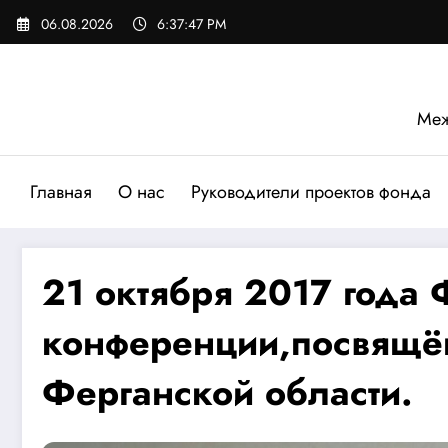
Перейти
06.08.2026
6:37:49 PM
к
содержимому
Меж
Главная
О нас
Руководители проектов фонда
21 октября 2017 года 
конференции,посвящё
Ферганской области.