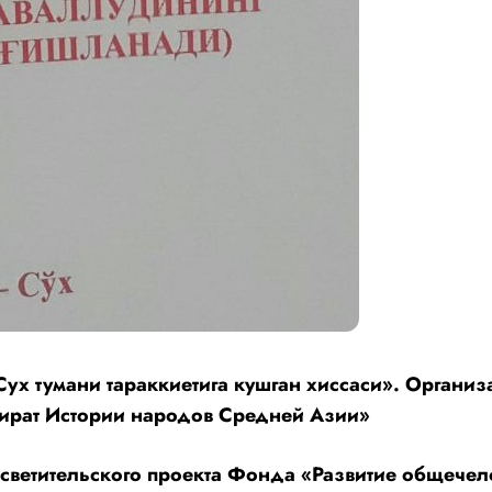
ух тумани тараккиетига кушган хиссаси». Органи
фират Истории народов Средней Азии»
светительского проекта Фонда «Развитие общечел