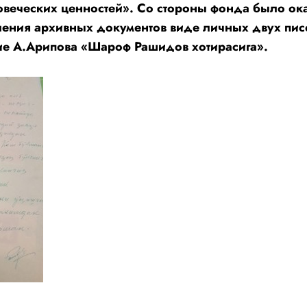
веческих ценностей». Со стороны фонда было ока
вления архивных документов виде личных двух п
ние А.Арипова «Шароф Рашидов хотирасига».