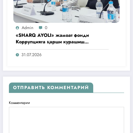
Admin
0
«SHARQ AYOLI» жамоат фонди
Коррупцияга қарши курашиш
агентлигидаги жамоат эшитувида
ташаббусларини тақдим этди
31.07.2026
ОТПРАВИТЬ КОММЕНТАРИЙ
Комментарии