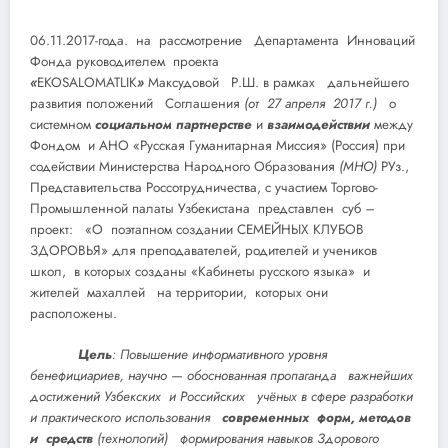
06.11.2017-года. на рассмотрение Департамента Инноваций
Фонда руководителем проекта
«
EKOSALOMATLIK
»
Максудовой Р.Ш. в рамках дальнейшего
развития положений Соглашения
(от 27 апреля 2017 г.)
о
системном
социальном партнерстве
и
взаимодействии
между
Фондом и АНО «Русская Гуманитарная Миссия» (Россия) при
содействии Министерства Народного Образования
(МНО)
РУз.,
Представительства Россотрудничества, с участием Торгово-
Промышленной палаты Узбекистана представлен суб
–
проект: «О поэтапном создании СЕМЕЙНЫХ КЛУБОВ
ЗДОРОВЬЯ» для преподавателей, родителей и учеников
школ, в которых созданы «Кабинеты русского языка» и
жителей махаллей на территории, которых они
расположены.
Цель
: Повышение информативного уровня
бенефициариев, научно — обоснованная пропаганда важнейших
достижений Узбекских и Российских учёных в сфере разработки
и практического использования
современных форм, методов
и средств
(технологий) формирования навыков Здорового