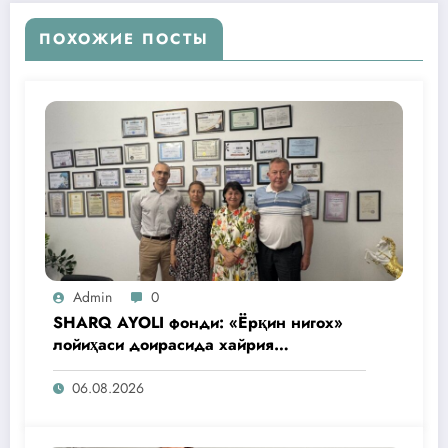
ПОХОЖИЕ ПОСТЫ
Admin
0
SHARQ AYOLI фонди: «Ёрқин нигох»
лойиҳаси доирасида хайрия
операциялари ўтказилади
06.08.2026