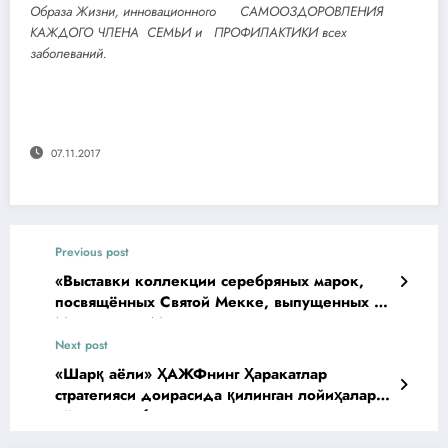
Образа Жизни, инновационного САМООЗДОРОВЛЕНИЯ
КАЖДОГО ЧЛЕНА СЕМЬИ и ПРОФИЛАКТИКИ всех
заболеваний.
07.11.2017
Previous post
«Выставки коллекции серебряных марок,
посвящённых Святой Мекке, выпущенных на
Московском Монетном дворе» в музеи
истории связи (2 ноября 2017 года).
Next post
«Шарқ аёли» ҲАЖФнинг Ҳаракатлар
стратегияси доирасида қилинган лойиҳалар
кўргазмаси билан иштирок этди.