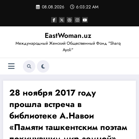
Перейти
08.08.2026
6:03:22 AM
к
содержимому
EastWoman.uz
Международный Женский Общественный Фонд "Sharq
Ayoli"
28 ноября 2017 году
прошла встреча в
библиотеке А.Навои
«Памяти ташкентским поэтам
покинувшим мир земной».