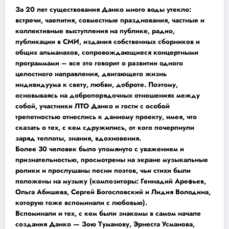
За 20 лет существования Данко много воды утекло:
встречи, чаепития, совместные празднования, частные и
коллективные выступления на публике, радио,
публикации в СМИ, издания собственных сборников и
общих альманахов, сопровождающиеся концертными
программами – все это говорит о развитии одного
целостного направления, двигающего жизнь
индивидуума к свету, любви, доброте. Поэтому,
основываясь на добропорядочных отношениях между
собой, участники ЛТО Данко и гости с особой
трепетностью отнеслись к данному проекту, имея, что
сказать о тех, с кем сдружились, от кого почерпнули
заряд теплоты, знания, вдохновения.
Более 30 человек было упомянуто с уважением и
признательностью, просмотрены на экране музыкальные
ролики и прослушаны песни поэтов, чьи стихи были
положены на музыку (композиторы: Геннадий Арефьев,
Ольга Абишева, Сергей Богословский и Лидия Володина,
которую тоже вспоминали с любовью).
Вспоминали и тех, с кем были знакомы в самом начале
создания Данко — Зою Туманову, Эрнеста Усманова,