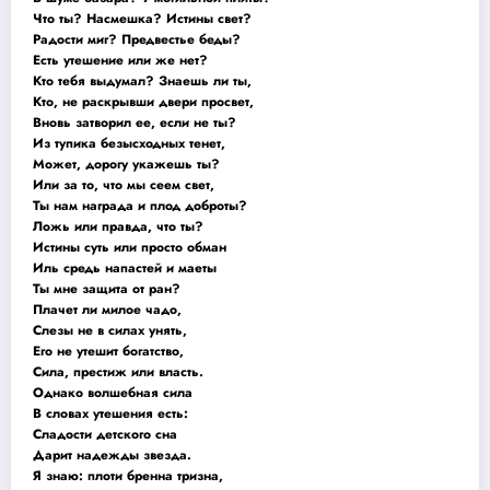
Что ты? Насмешка? Истины свет?
Радости миг? Предвестье беды?
Есть утешение или же нет?
Кто тебя выдумал? Знаешь ли ты,
Кто, не раскрывши двери просвет,
Вновь затворил ее, если не ты?
Из тупика безысходных тенет,
Может, дорогу укажешь ты?
Или за то, что мы сеем свет,
Ты нам награда и плод доброты?
Ложь или правда, что ты?
Истины суть или просто обман
Иль средь напастей и маеты
Ты мне защита от ран?
Плачет ли милое чадо,
Слезы не в силах унять,
Его не утешит богатство,
Сила, престиж или власть.
Однако волшебная сила
В словах утешения есть:
Сладости детского сна
Дарит надежды звезда.
Я знаю: плоти бренна тризна,