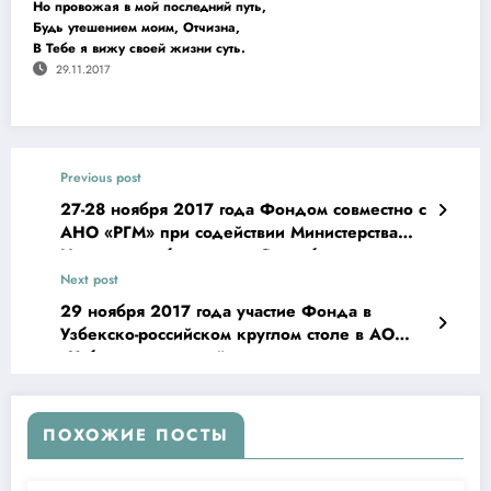
Но провожая в мой последний путь,
Будь утешением моим, Отчизна,
В Тебе я вижу своей жизни суть.
29.11.2017
Previous post
27-28 ноября 2017 года Фондом совместно с
АНО «РГМ» при содействии Министерства
Народного образования Республики
Узбекистан в г.Джизаке проведены
Next post
двухдневный семинар на тему: «Инновации
29 ноября 2017 года участие Фонда в
преподавания русского языка с
Узбекско-российском круглом столе в АО
представлением лучших практик российской
«Узбекистон темир йуллари»
системы образования».
ПОХОЖИЕ ПОСТЫ