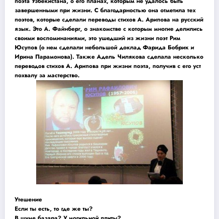
поэта Узбекистана, о его планах, которым не удалось быть
завершенными при жизни. С благодарностью она отметила тех
поэтов, которые сделали переводы стихов А. Арипова на русский
язык. Это А. Файнберг, о знакомстве с которым многие делились
своими воспоминаниями, это ушедший из жизни поэт Рим
Юсупов (о нем сделали небольшой доклад Фарида Бобрик и
Ирина Парамонова). Также Адель Чилякова сделала несколько
переводов стихов А. Арипова при жизни поэта, получив с его уст
похвалу за мастерство.
Утешение
Если ты есть, то где же ты?
В шуме базара? У могильной плиты?