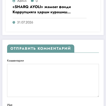
Admin
0
«SHARQ AYOLI» жамоат фонди
Коррупцияга қарши курашиш
агентлигидаги жамоат эшитувида
ташаббусларини тақдим этди
31.07.2026
ОТПРАВИТЬ КОММЕНТАРИЙ
Комментарии
Имя