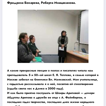
Фридриха Бокарева, Роберта Мнацаканова.
А какие прекрасные лекции о поэтах и писателях читала нам
преподаватель 5 и 50–ой школ Е. Я. Теплова, в семью которой в
Москве забегал на блинчики Вл. Маяковский. Моя учительница,
с гордостью рассказывала я о ней, посвятив ей стихотворение
(судьба свела нас в Данко в 2000 году).
И как было приятно послушать от Шоиры Ариповой — дочери
Абдуллы Арипова о дружбе ее отца с А. Файнбергом, о
последних годах творчества, последних днях жизни народного