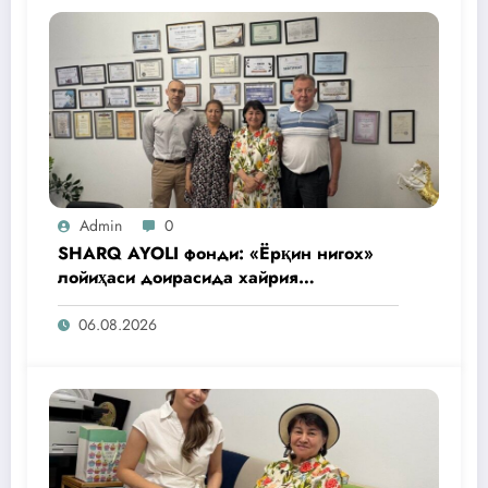
Admin
0
SHARQ AYOLI фонди: «Ёрқин нигох»
лойиҳаси доирасида хайрия
операциялари ўтказилади
06.08.2026