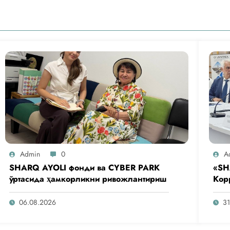
Admin
0
A
SHARQ AYOLI фонди ва CYBER PARK
«SH
ўртасида ҳамкорликни ривожлантириш
Кор
аге
таш
06.08.2026
31