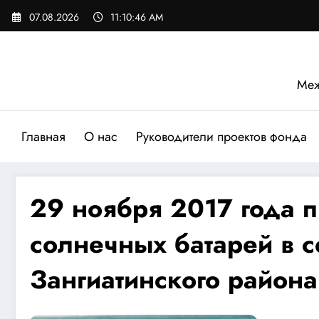
Перейти
07.08.2026
11:10:47 AM
к
содержимому
Меж
Главная
О нас
Руководители проектов фонда
29 ноября 2017 года 
солнечных батарей в 
Зангиатинского района