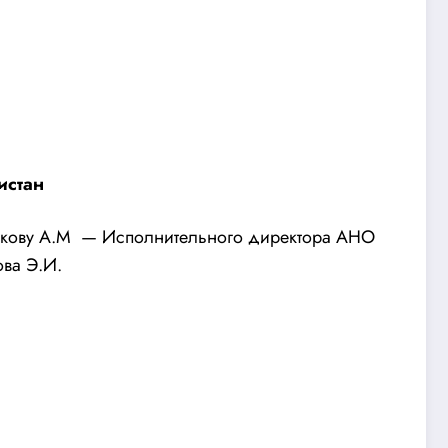
истан
никову А.М — Исполнительного директора АНО
ова Э.И.