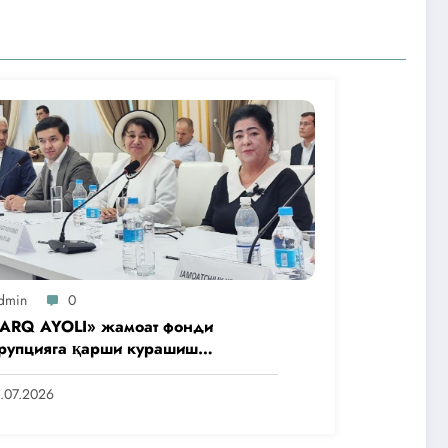
dmin
0
ARQ AYOLI» жамоат фонди
рупцияга қарши курашиш
нтлигидаги жамоат эшитувида
аббусларини тақдим этди
.07.2026