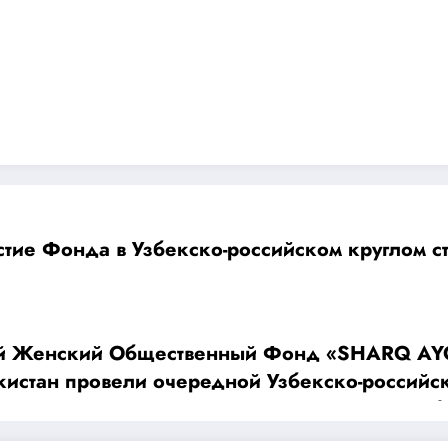
стие Фонда в Узбекско-российском круглом с
ский Общественный Фонд «SHARQ AYOLI» совместн
кистан провели очередной Узбекско-российск
развития животноводства, птицеводства, рыб