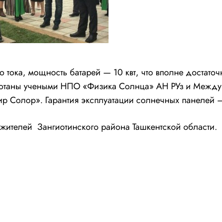
 тока, мощность батарей — 10 квт, что вполне достато
аботаны учеными НПО «Физика Солнца» АН РУз и Междун
р Солор». Гарантия эксплуатации солнечных панелей –
ителей Зангиотинского района Ташкентской области.