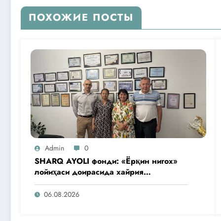
ПОХОЖИЕ ПОСТЫ
Admin
0
SHARQ AYOLI фонди: «Ёрқин нигох»
лойиҳаси доирасида хайрия
операциялари ўтказилади
06.08.2026