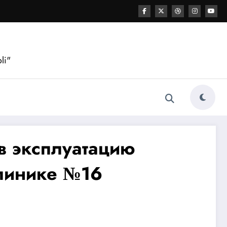
li"
в эксплуатацию
клинике №16