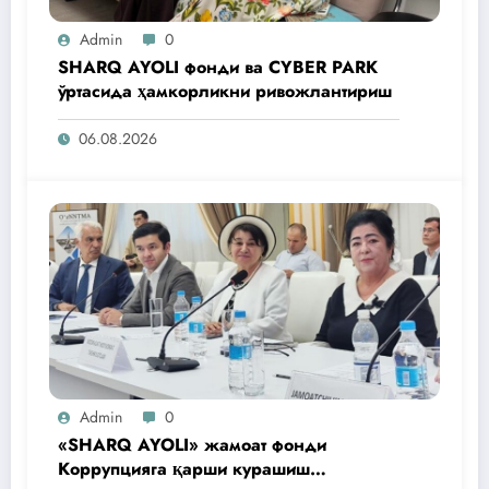
Admin
0
SHARQ AYOLI фонди ва CYBER PARK
ўртасида ҳамкорликни ривожлантириш
06.08.2026
Admin
0
«SHARQ AYOLI» жамоат фонди
Коррупцияга қарши курашиш