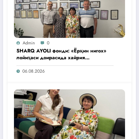
Admin
0
SHARQ AYOLI фонди: «Ёрқин нигох»
лойиҳаси доирасида хайрия
операциялари ўтказилади
06.08.2026