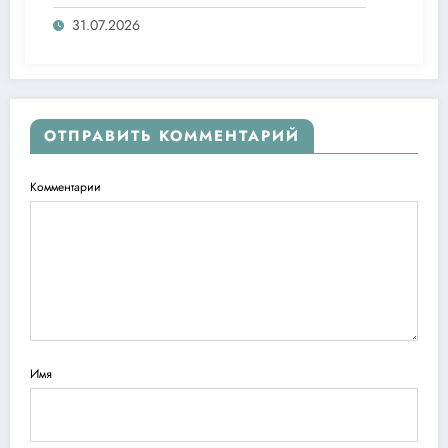
агентлигидаги жамоат эшитувида
ташаббусларини тақдим этди
31.07.2026
ОТПРАВИТЬ КОММЕНТАРИЙ
Комментарии
Имя