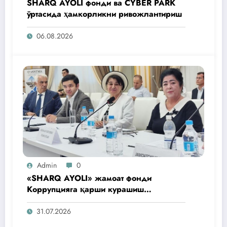
SHARQ AYOLI фонди ва CYBER PARK
ўртасида ҳамкорликни ривожлантириш
06.08.2026
Admin
0
«SHARQ AYOLI» жамоат фонди
Коррупцияга қарши курашиш
агентлигидаги жамоат эшитувида
ташаббусларини тақдим этди
31.07.2026