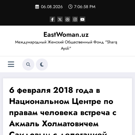
Перейти
06.08.2026
7:06:59 PM
к
содержимому
EastWoman.uz
Международный Женский Общественный Фонд "Sharq
Ayoli"
6 февраля 2018 года в
Национальном Центре по
правам человека встреча с
Акмаль Холматовичем
Саидовым с делегацией