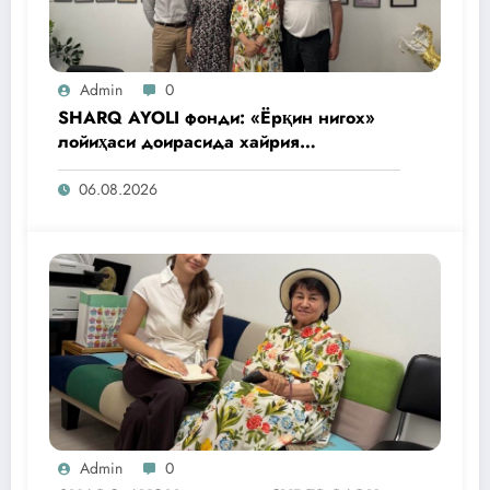
Admin
0
SHARQ AYOLI фонди: «Ёрқин нигох»
лойиҳаси доирасида хайрия
операциялари ўтказилади
06.08.2026
Admin
0