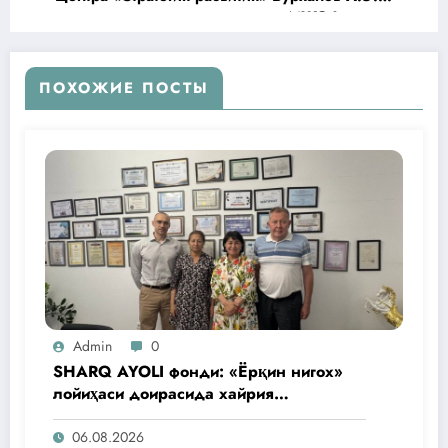
принял совместную делегацию МЖОФ
«Sharq Ayoli» и АНО «Русская Гуманитарная
Миссия»
ПОХОЖИЕ ПОСТЫ
Admin
0
SHARQ AYOLI фонди: «Ёрқин нигох»
лойиҳаси доирасида хайрия
операциялари ўтказилади
06.08.2026