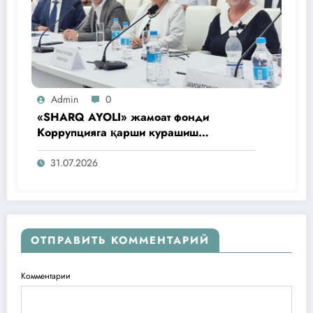
Admin
0
«SHARQ AYOLI» жамоат фонди
Коррупцияга қарши курашиш
агентлигидаги жамоат эшитувида
ташаббусларини тақдим этди
31.07.2026
ОТПРАВИТЬ КОММЕНТАРИЙ
Комментарии