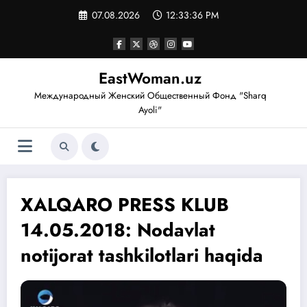
Перейти
07.08.2026
12:33:36 PM
к
содержимому
EastWoman.uz
Международный Женский Общественный Фонд "Sharq
Ayoli"
XALQARO PRESS KLUB
14.05.2018: Nodavlat
notijorat tashkilotlari haqida