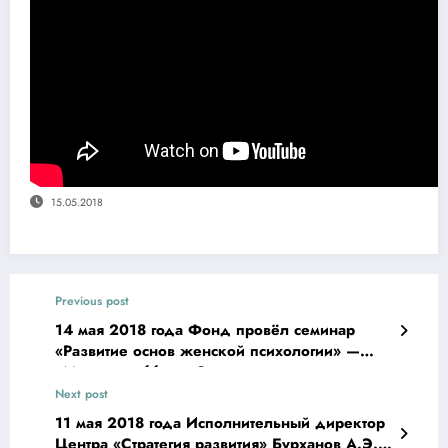
15.05.2018
Previous post
14 мая 2018 года Фонд провёл семинар
«Развитие основ женской психологии» —
«Мехр мухаббатли Олам» для женщин
Янгикургана Бувайдинского района
Next post
Ферганской области
11 мая 2018 года Исполнительный директор
Центра «Стратегия развития» Бурханов А.Э.