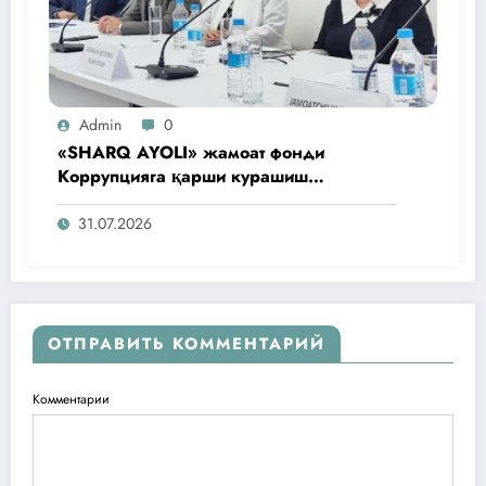
Admin
0
«SHARQ AYOLI» жамоат фонди
Коррупцияга қарши курашиш
агентлигидаги жамоат эшитувида
ташаббусларини тақдим этди
31.07.2026
ОТПРАВИТЬ КОММЕНТАРИЙ
Комментарии