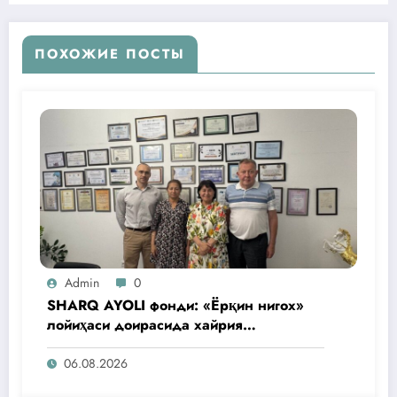
ПОХОЖИЕ ПОСТЫ
Admin
0
SHARQ AYOLI фонди: «Ёрқин нигох»
лойиҳаси доирасида хайрия
операциялари ўтказилади
06.08.2026