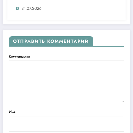
агентлигидаги жамоат эшитувида
ташаббусларини тақдим этди
31.07.2026
ОТПРАВИТЬ КОММЕНТАРИЙ
Комментарии
Имя