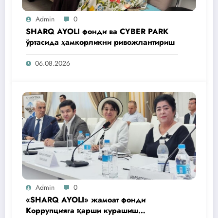
Admin
0
SHARQ AYOLI фонди ва CYBER PARK
ўртасида ҳамкорликни ривожлантириш
06.08.2026
Admin
0
«SHARQ AYOLI» жамоат фонди
Коррупцияга қарши курашиш