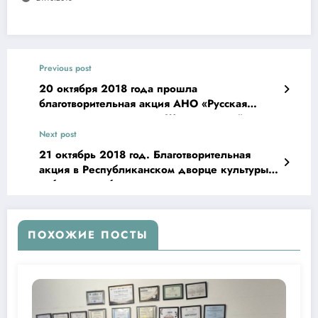
Previous post
20 октября 2018 года прошла
благотворительная акция АНО «Русская
гуманитарная миссия» в Шаватском районе
Хорезмской области
Next post
21 октябрь 2018 год. Благотворительная
акция в Республиканском дворце культуры
узбекского общества глухонемых
ПОХОЖИЕ ПОСТЫ