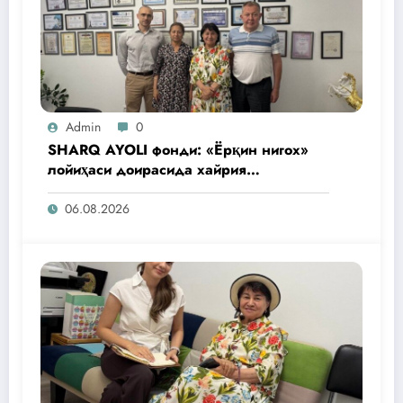
Admin
0
SHARQ AYOLI фонди: «Ёрқин нигох»
лойиҳаси доирасида хайрия
операциялари ўтказилади
06.08.2026