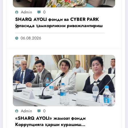
Admin
0
SHARQ AYOLI фонди ва CYBER PARK
ўртасида ҳамкорликни ривожлантириш
06.08.2026
Admin
0
«SHARQ AYOLI» жамоат фонди
Коррупцияга қарши курашиш