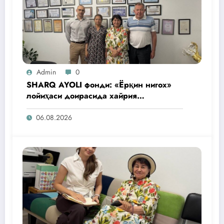
Admin
0
SHARQ AYOLI фонди: «Ёрқин нигох»
лойиҳаси доирасида хайрия
операциялари ўтказилади
06.08.2026