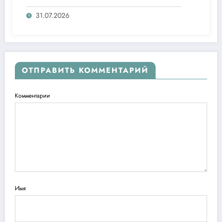
агентлигидаги жамоат эшитувида
ташаббусларини тақдим этди
31.07.2026
ОТПРАВИТЬ КОММЕНТАРИЙ
Комментарии
Имя