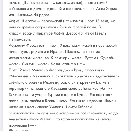
ночью (Шабиялдо на таджикском языке), члены семей
собираются в доме родителей и всю ночь читают Дева Хофиза
или Шахнаме Фирдавси.
Хофиз Шерози — персидский и таджикский поэт 13 века, до
наших времен сохранился сборник газелей поэта. В
классической литературе Хофиз Шерози считают Газель
Пайгамбари.
Абукосим Фердавси — поэт 10 века таджикской и персидской
литературы, родился в Иране . Шахнома состоит из
исторических достонов. К примеру, достон Рустам и Сухроб,
достон Сиявуш, достон Коваи охангар и т.д.
Поэт 12 века Мавлоно Жалолиддин Руми, автор книги
«Маснавии и Маьнави». Основатель и духовный вдохновитель
суфийского ордена Мехлеви, родился в древнем Балхе в
территории нынешнего Кабадиянского района Республики
Таджикистан и умер в Турции в городе Куния. Его все книги
посвящены любви к Всевышнему. Его книга «Девони Шамс »
названа в честь своего Учителя Шамси Табрези-
основоположника суфизма с которым он познакомился , когда
ему исполнилось 40 лет. Это встреча послужила началом
творчества Руми.