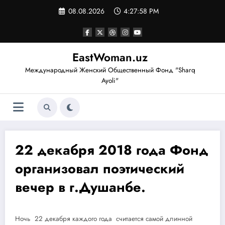
Перейти
08.08.2026
4:27:59 PM
к
содержимому
EastWoman.uz
Международный Женский Общественный Фонд "Sharq
Ayoli"
22 декабря 2018 года Фонд
организовал поэтический
вечер в г.Душанбе.
Ночь 22 декабря каждого года считается самой длинной