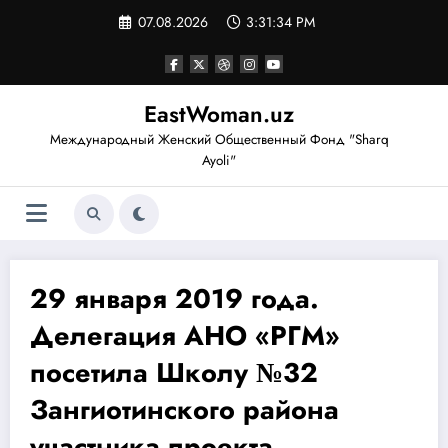
Перейти
07.08.2026
3:31:35 PM
к
содержимому
EastWoman.uz
Международный Женский Общественный Фонд "Sharq
Ayoli"
29 января 2019 года.
Делегация АНО «РГМ»
посетила Школу №32
Зангиотинского района
участника проекта.