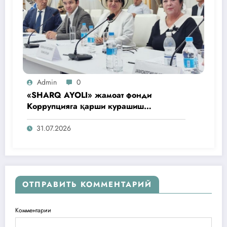
Admin
0
«SHARQ AYOLI» жамоат фонди
Коррупцияга қарши курашиш
агентлигидаги жамоат эшитувида
ташаббусларини тақдим этди
31.07.2026
ОТПРАВИТЬ КОММЕНТАРИЙ
Комментарии