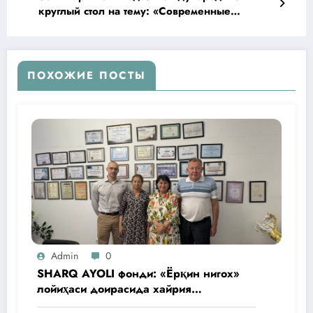
круглый стол на тему: «Современные
тенденции гуманитарного сотрудничества
общественных и некоммерческих
организаций Узбекистана и России: опыт и
перспектива».
ПОХОЖИЕ ПОСТЫ
Admin
0
SHARQ AYOLI фонди: «Ёрқин нигох»
лойиҳаси доирасида хайрия
операциялари ўтказилади