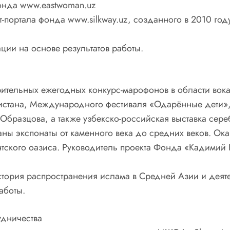
Фонда www.eastwoman.uz
-портала фонда www.silkway.uz, созданного в 2010 год
ции на основе результатов работы.
орительных ежегодных конкурс-марофонов в области во
истана, Международного фестиваля «Одарённые дети»,
л Образцова, а также узбекско-российская выставка сер
ны экспонаты от каменного века до средних веков. Ок
тского оазиса. Руководитель проекта Фонда «Кадимий 
История распространения ислама в Средней Азии и дея
аботы.
удничества