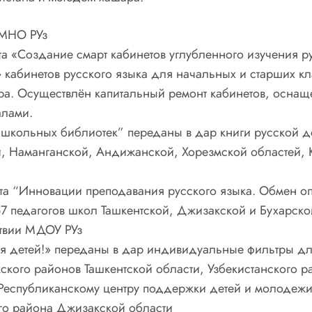
 МНО РУз
кта «Создание смарт кабинетов углубленного изучения 
» кабинетов русского языка для начальных и старших 
ара. Осуществлён капитальный ремонт кабинетов, осн
алами.
е школьных библиотек” переданы в дар книги русской 
, Наманганской, Андижанской, Хорезмской областей, К
екта “Инновации преподавания русского языка. Обмен о
67 педагогов школ Ташкентской, Джизакской и Бухарско
ствии МДОУ РУз
для детей!» переданы в дар индивидуальные фильтры д
ского районов Ташкентской области, Узбекистанского р
Республиканскому центру поддержки детей и молодеж
го района Джизакской области