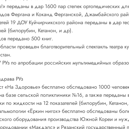
ию!» переданы в дар 1600 пар стелек ортопедических д
ородов Фергана и Коканд Ферганской, Джамбайского ра
етей 19 ДОУ Куйчирчикского района переданы в дар те
ей (билорубин, Кетанон, и др).
дов передано 500 книг.
бласти проведен благотворительный спектакль театра 
стан.
У РУз по апробации российских мультимедийных образ
здрава РУз
ест «На Здоровье» бесплатно обследовано 1000 человек
а базе сельской поликлиники №16, а также переданы в
 по жидкости на 12 показателей (билорубин, Кетанон,
фтальмологии «Ёркин нигох» бесплатно обследованы бол
еского оборудования производства Южной Кореи и нуж
борудовании «Макдэлс» и Рязанский государственный 