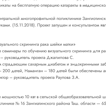
каты на бесплатную операцию катаракты в медицинском
ва Ф.А. 3.3. 
нтральной многопрофильной поликлинике Зангиотинск
ками. (15.11.2018). Проект запущен и консультантом яв
зуального скрининга рака шейки матки»
е семинары по обучению визуального скрининга для ра
р – руководитель проекта Джалилова С.
тям страдающим сахарным диабетом и эндокринными за
 – 200 детей, Наманган – 180 детей были обеспечены
тор – руководитель проекта Раупова З.А.
и мощностью 10 квт в сельской общеобразовательной 
линике № 16 Зангиатинского района Таш. области — 6