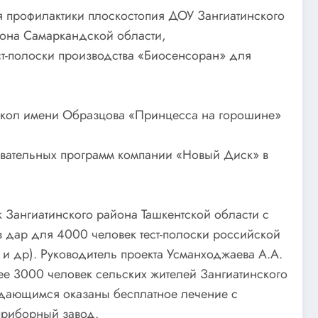
ля профилактики плоскостопия ДОУ Зангиатинского
йона Самаркандской области,
ст-полоски производства «Биосенсоран» для
кукол имени Образцова «Принцесса на горошине»
овательных программ компании «Новый Диск» в
 Зангиатинского района Ташкентской области с
 дар для 4000 человек тест-полоски российской
 и др). Руководитель проекта Усманходжаева А.А.
ее 3000 человек сельских жителей Зангиатинского
дающимся оказаны бесплатное лечение с
приборный завод.