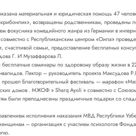
» оказана материальная и юридическая помощь 47 челов
ехрибонлик», возвращены родственникам, проведены л
ем фокусника комедийного жанра из Германии в интерна
я” совместно с Республиканским центром «Оила» прове
, счастливой семьи, предоставление бесплатных консул
дова Г. И Музаффарова Л.
ы бесплатные семинары по здоровому образу жизни в 2
нвалидов. Лектор – руководитель проекта Максудова Р
н » прошел Благотворительный фестиваль — марафон «Ме
ских домов . МЖОФ » Sharq Ayoli » совместно с Союзом
тям были преподнесены праздничные подарки со сладос
авлением исполнения наказания МВД Республики Узбеки
енщинам – организация с участием психологов Фонда
елю.