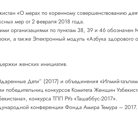
екистан «О мерах по коренному совершенствованию де
сных мер от 2 февраля 2018 года.
ими организациями по пунктам 38, 39 и 46 обозначе
оки, а также Электронный модуль «Азбука здорового о
ддержки женских инициатив.
аренные Дети” (2017) и объединения «Илмий-таълим
ии победительниц конкурсов Комитета Женщин Узбекист
екистана», конкурса ТПП РУз «Ташаббус-2017».
дународной конференции Фонда Амира Темура – 2017.