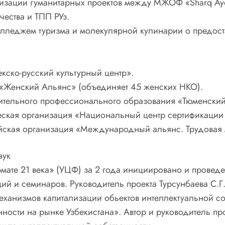
изации гуманитарных проектов между МЖОФ «Sharq Ayo
ества и ТПП РУз.
леджем туризма и молекулярной кулинарии о предоста
кско-русский культурный центр».
 «Женский Альянс» (объединяет 45 женских НКО).
ительного профессионального образования «Тюменски
ская организация «Национальный центр сертификаци
ская организация «Международный альянс. Трудовая
аук
ормате 21 века» (УЦФ) за 2 года инициировано и прове
й и семинаров. Руководитель проекта Турсунбаева С.Г
еханизмов капитализации обьектов интеллектуальной со
ности на рынке Узбекистана». Автор и руководитель про