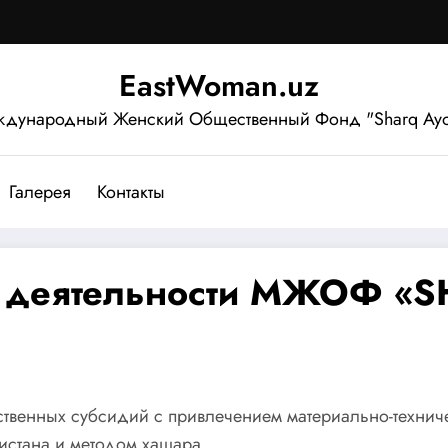
EastWoman.uz
дународный Женский Общественный Фонд "Sharq Ayo
Галерея
Контакты
о деятельности МЖОФ «S
ственных субсидий с привлечением материально-технич
истана и методом хашара.