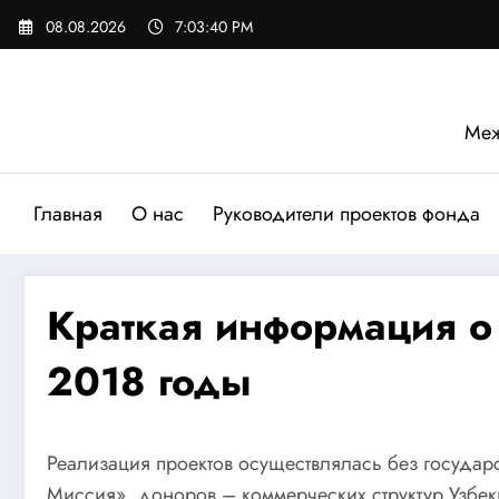
Перейти
08.08.2026
7:03:41 PM
к
содержимому
Меж
Главная
О нас
Руководители проектов фонда
Краткая информация 
2018 годы
Реализация проектов осуществлялась без государ
Миссия», доноров – коммерческих структур Узбек