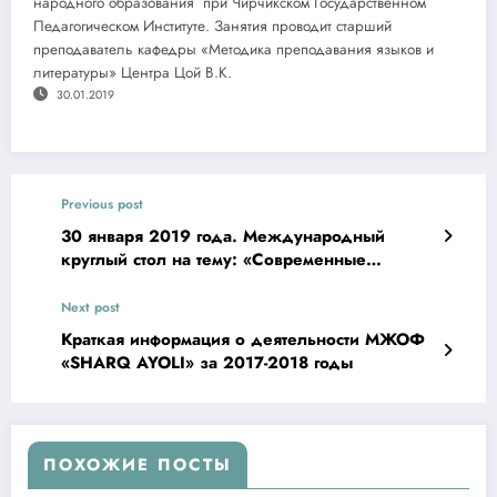
народного образования при Чирчикском Государственном
Педагогическом Институте. Занятия проводит старший
преподаватель кафедры «Методика преподавания языков и
литературы» Центра Цой В.К.
30.01.2019
Previous post
30 января 2019 года. Международный
круглый стол на тему: «Современные
тенденции гуманитарного сотрудничества
общественных и некоммерческих
Next post
организаций Узбекистана и России: опыт и
Краткая информация о деятельности МЖОФ
перспектива».
«SHARQ AYOLI» за 2017-2018 годы
ПОХОЖИЕ ПОСТЫ