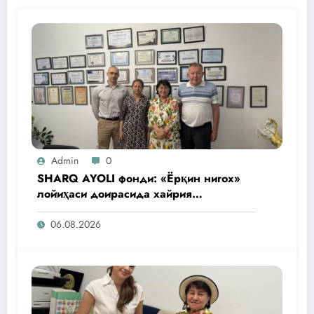
Admin
0
SHARQ AYOLI фонди: «Ёрқин нигох»
лойиҳаси доирасида хайрия
операциялари ўтказилади
06.08.2026