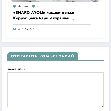
Admin
0
«SHARQ AYOLI» жамоат фонди
Коррупцияга қарши курашиш
агентлигидаги жамоат эшитувида
ташаббусларини тақдим этди
31.07.2026
ОТПРАВИТЬ КОММЕНТАРИЙ
Комментарии