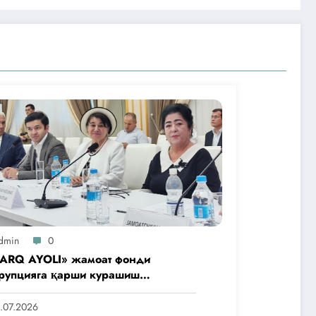
dmin
0
ARQ AYOLI» жамоат фонди
рупцияга қарши курашиш
нтлигидаги жамоат эшитувида
аббусларини тақдим этди
.07.2026