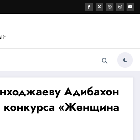
li"
анходжаеву Адибахон
о конкурса «Женщина