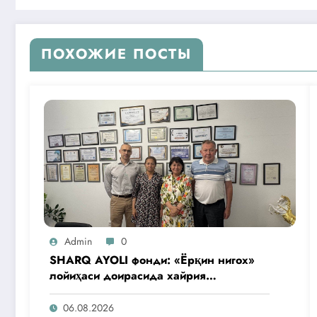
ПОХОЖИЕ ПОСТЫ
Admin
0
SHARQ AYOLI фонди: «Ёрқин нигох»
лойиҳаси доирасида хайрия
операциялари ўтказилади
06.08.2026