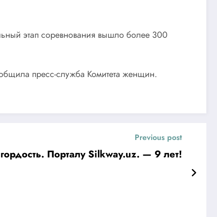
льный этап соревнования вышло более 300
ообщила пресс-служба Комитета женщин.
Previous post
13 февраля 2019 года. Проект «Узбекистан на Великом Шелковом пути» — наша гордость. Порталу Silkway.uz. — 9 лет!