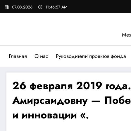
Перейти
07.08.2026
11:46:58 AM
к
содержимому
Меж
Главная
О нас
Руководители проектов фонда
26 февраля 2019 года
Амирсаидовну — Побе
и инновации «.