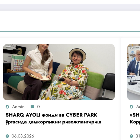
Admin
0
A
SHARQ AYOLI фонди ва CYBER PARK
«SH
ўртасида ҳамкорликни ривожлантириш
Кор
аге
таш
06.08.2026
31