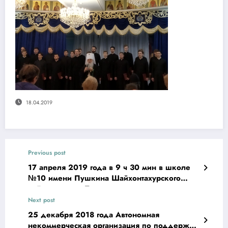
18.04.2019
Previous post
17 апреля 2019 года в 9 ч 30 мин в школе
№10 имени Пушкина Шайхонтахурского
района города Ташкента начались семинары
для 36 Победителей конкурса «Лучший
Next post
учитель русского языка Узбекистана».
25 декабря 2018 года Автономная
некоммерческая организация по поддержке