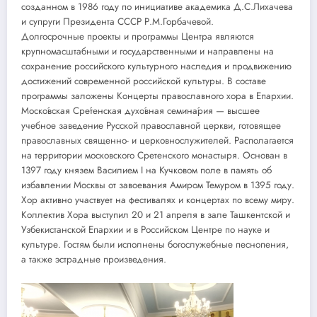
созданном в 1986 году по инициативе академика Д.С.Лихачева
и супруги Президента СССР Р.М.Горбачевой.
Долгосрочные проекты и программы Центра являются
крупномасштабными и государственными и направлены на
сохранение российского культурного наследия и продвижению
достижений современной российской культуры. В составе
программы заложены Концерты православного хора в Епархии.
Моско́вская Сре́тенская духо́вная семина́рия — высшее
учебное заведение Русской православной церкви, готовящее
православных священно- и церковнослужителей. Располагается
на территории московского Сретенского монастыря. Основан в
1397 году князем Василием I на Кучковом поле в память об
избавлении Москвы от завоевания Амиром Темуром в 1395 году.
Хор активно участвует на фестивалях и концертах по всему миру.
Коллектив Хора выступил 20 и 21 апреля в зале Ташкентской и
Узбекистанской Епархии и в Российском Центре по науке и
культуре. Гостям были исполнены богослужебные песнопения,
а также эстрадные произведения.