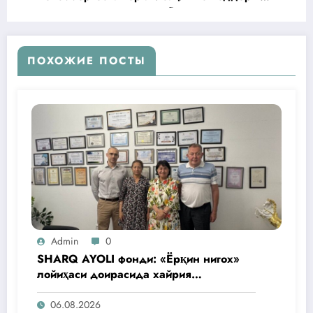
гуманитарных программ «Русская
гуманитарная миссия» при поддержке
Российского центра науки и культуры в
Узбекистане инициировала старт проекта:
ПОХОЖИЕ ПОСТЫ
«Проведение конкурса «Лучший учитель
русского языка общеобразовательных школ
Узбекистана» в партнерстве с Министерством
Народного Образования Республики
Узбекистан и Международным женским
общественным фондом «Шарк Аели».
Admin
0
SHARQ AYOLI фонди: «Ёрқин нигох»
лойиҳаси доирасида хайрия
операциялари ўтказилади
06.08.2026