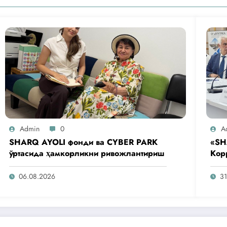
Admin
0
A
SHARQ AYOLI фонди ва CYBER PARK
«SH
ўртасида ҳамкорликни ривожлантириш
Кор
аге
таш
06.08.2026
31