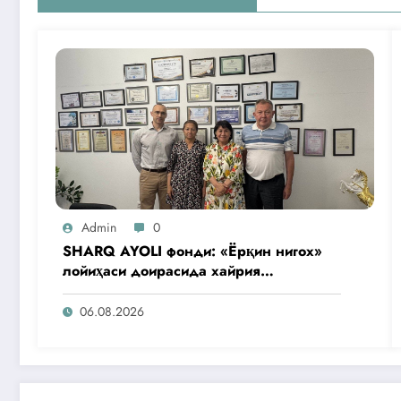
Admin
0
SHARQ AYOLI фонди: «Ёрқин нигох»
лойиҳаси доирасида хайрия
операциялари ўтказилади
06.08.2026