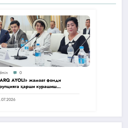
dmin
0
ARQ AYOLI» жамоат фонди
рупцияга қарши курашиш
нтлигидаги жамоат эшитувида
аббусларини тақдим этди
.07.2026