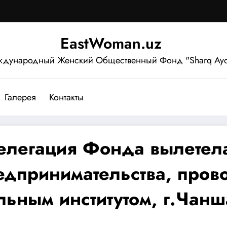
EastWoman.uz
дународный Женский Общественный Фонд "Sharq Ayo
Галерея
Контакты
делегация Фонда вылетел
едпринимательства, пров
ьным институтом, г.Чанш