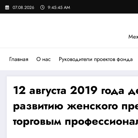
Перейти
07.08.2026
9:45:46 AM
к
содержимому
Меж
Главная
О нас
Руководители проектов фонда
12 августа 2019 года 
развитию женского пр
торговым профессионал