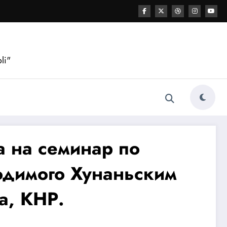
li"
а на семинар по
одимого Хунаньским
а, КНР.