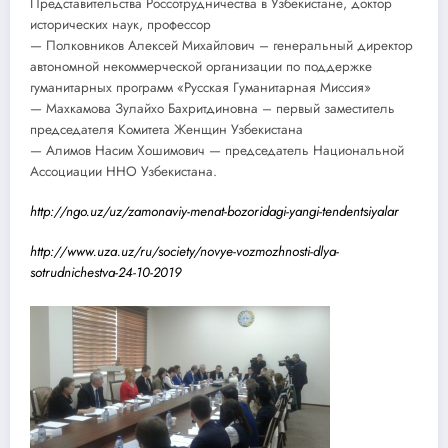
Представительства Россотрудничества в Узбекистане, доктор
исторических наук, профессор
— Полковников Алексей Михайлович – генеральный директор
автономной некоммерческой организации по поддержке
гуманитарных программ «Русская Гуманитарная Миссия»
— Махкамова Зулайхо Бахритдиновна – первый заместитель
председателя Комитета Женщин Узбекистана
— Алимов Насим Хошимович — председатель Национальной
Ассоциации ННО Узбекистана.
http://ngo.uz/uz/zamonaviy-menat-bozoridagi-yangi-tendentsiyalar
http://www.uza.uz/ru/society/novye-vozmozhnosti-dlya-
sotrudnichestva-24-10-2019