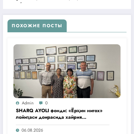
образования и готов к расширенному
сотрудничеству с вузами России
ПОХОЖИЕ ПОСТЫ
Admin
0
SHARQ AYOLI фонди: «Ёрқин нигох»
лойиҳаси доирасида хайрия
операциялари ўтказилади
06.08.2026