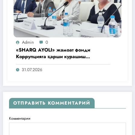
Admin
0
«SHARQ AYOLI» жамоат фонди
Коррупцияга қарши курашиш
агентлигидаги жамоат эшитувида
ташаббусларини тақдим этди
31.07.2026
ОТПРАВИТЬ КОММЕНТАРИЙ
Комментарии