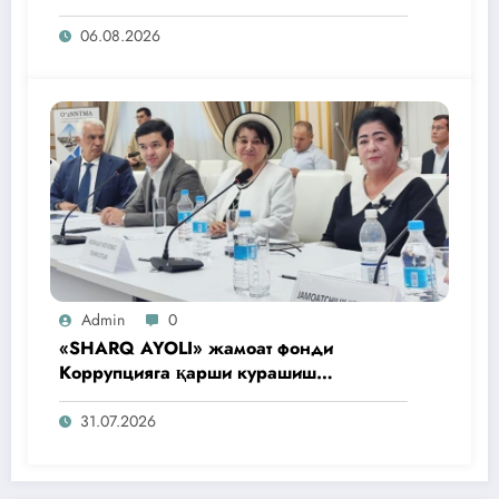
06.08.2026
Admin
0
«SHARQ AYOLI» жамоат фонди
Коррупцияга қарши курашиш
агентлигидаги жамоат эшитувида
ташаббусларини тақдим этди
31.07.2026