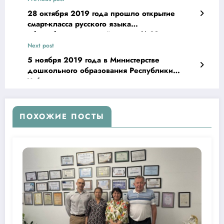
28 октября 2019 года прошло открытие
смарт-класса русского языка
общеобразовательной школы №39
Балыкчинского района Андижанской
Next post
области.
5 ноября 2019 года в Министерстве
дошкольного образования Республики
Узбекистан прошла презентация
образовательного проекта Фонда.
ПОХОЖИЕ ПОСТЫ