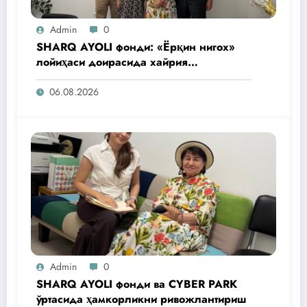
Admin
0
SHARQ AYOLI фонди: «Ёрқин нигох»
лойиҳаси доирасида хайрия
операциялари ўтказилади
06.08.2026
Admin
0
SHARQ AYOLI фонди ва CYBER PARK
ўртасида ҳамкорликни ривожлантириш