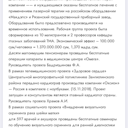
компании —— и нуждающимся оказаны бесплатное лечение с
применением лазерной терапии на российском оборудовании
«Макдэлс» и Рязанский государственный приборный завод.
Оборудование было предоставлено производителя на
временное использование. Рабочая группа проекта была
сформирована из 10 магистрантов и 2 профессоров кафедры
глазных заболеваний ТМА. Экономический эффект – 100.000
сум/человека = 1.370.000.000 сум, 1,370 мдрд.сум.
Десяти малоимущим пенсионерам проведены бесплатные
операции катаракты в медицинском центре «Омега».
Руководитель проекта Бадритдинова Ф.А.
В рамках телемедицинского проекта «Здоровое сердце»
Центральной многопрофильной поликлинике Зангиотинского
района передано кардиограф производства компании «Оксион»
— Россия в комплекте с ноутбуками. (15.11.2018). Проект
запущен и консультантом является главный кардиолог страны.
Руководитель проекта Храмов А.И.
В рамках социального проекта «Внедрение визуального
скрининга рака шейки матки»
для 597 врачей и акушерок проведены бесплатные семинары
по обучению визуального скрининга для ранней диагностики