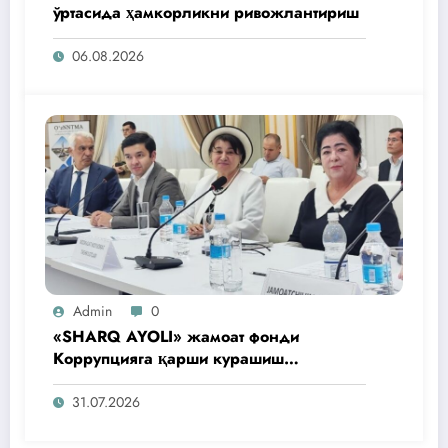
ўртасида ҳамкорликни ривожлантириш
06.08.2026
Admin
0
«SHARQ AYOLI» жамоат фонди
Коррупцияга қарши курашиш
агентлигидаги жамоат эшитувида
ташаббусларини тақдим этди
31.07.2026