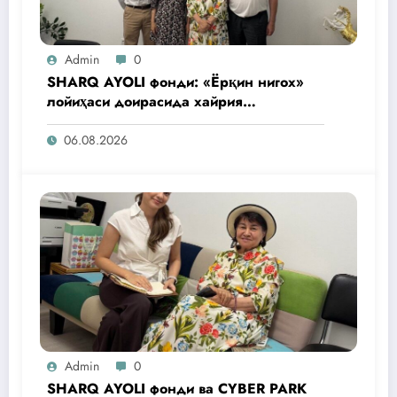
Admin
0
SHARQ AYOLI фонди: «Ёрқин нигох»
лойиҳаси доирасида хайрия
операциялари ўтказилади
06.08.2026
Admin
0
SHARQ AYOLI фонди ва CYBER PARK