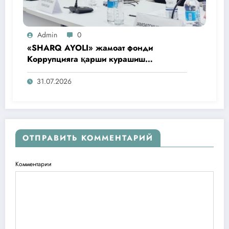
Admin
0
«SHARQ AYOLI» жамоат фонди
Коррупцияга қарши курашиш
агентлигидаги жамоат эшитувида
ташаббусларини тақдим этди
31.07.2026
ОТПРАВИТЬ КОММЕНТАРИЙ
Комментарии