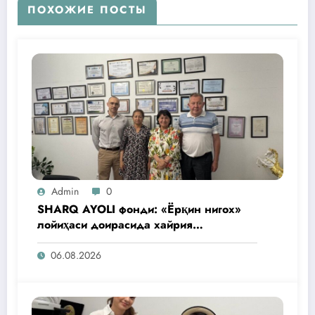
ПОХОЖИЕ ПОСТЫ
Admin
0
SHARQ AYOLI фонди: «Ёрқин нигох»
лойиҳаси доирасида хайрия
операциялари ўтказилади
06.08.2026