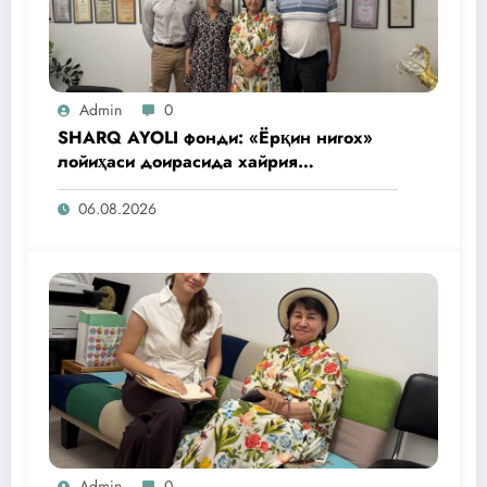
Admin
0
SHARQ AYOLI фонди: «Ёрқин нигох»
лойиҳаси доирасида хайрия
операциялари ўтказилади
06.08.2026
Admin
0