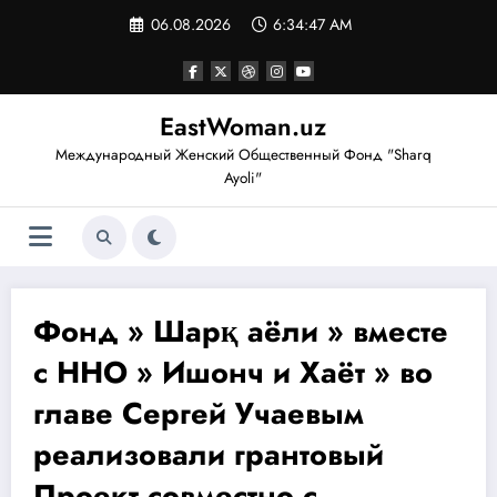
Перейти
06.08.2026
6:34:47 AM
к
содержимому
EastWoman.uz
Международный Женский Общественный Фонд "Sharq
Ayoli"
Фонд » Шарқ аёли » вместе
с ННО » Ишонч и Хаёт » во
главе Сергей Учаевым
реализовали грантовый
Проект совместно с