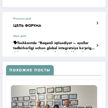
Previous post
ЦЕЛЬ ФОРУМА
Next post
🗣Toshkentda “Raqamli iqtisodiyot – ayollar
tadbirkorligi uchun global integratsiya koʻprigi”
deb nomlangan xalqaro forum boʻlib oʻtdi
ПОХОЖИЕ ПОСТЫ