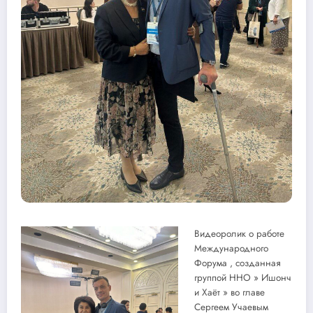
Видеоролик о работе
Международного
Форума , созданная
группой ННО » Ишонч
и Хаёт » во главе
Сергеем Учаевым