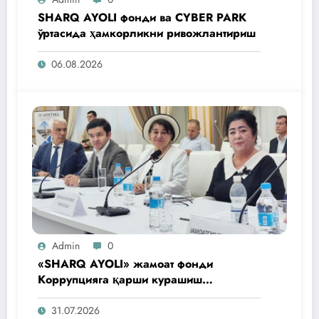
SHARQ AYOLI фонди ва CYBER PARK
ўртасида ҳамкорликни ривожлантириш
06.08.2026
Admin
0
«SHARQ AYOLI» жамоат фонди
Коррупцияга қарши курашиш
агентлигидаги жамоат эшитувида
ташаббусларини тақдим этди
31.07.2026