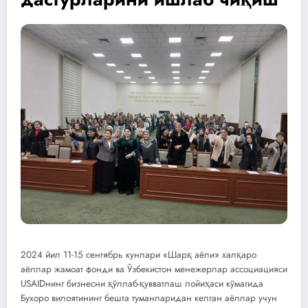
2024 йил 11-15 сентябрь кунлари «Шарқ аёли» халқаро
аёллар жамоат фонди ва Ўзбекистон менежерлар ассоциацияси
USAIDнинг бизнесни қўллаб-қувватлаш лойиҳаси кўмагида
Бухоро вилоятининг бешта туманларидан келган аёллар учун