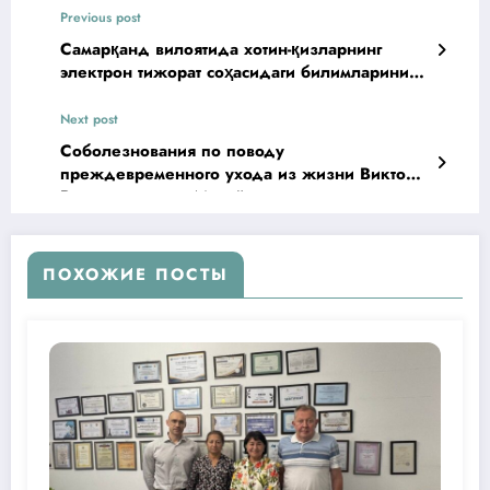
Previous post
Самарқанд вилоятида хотин-қизларнинг
электрон тижорат соҳасидаги билимларини
ошириш дастурларини ривожланиши
Next post
Соболезнования по поводу
преждевременного ухода из жизни Виктора
Владимировича Михайлова
ПОХОЖИЕ ПОСТЫ