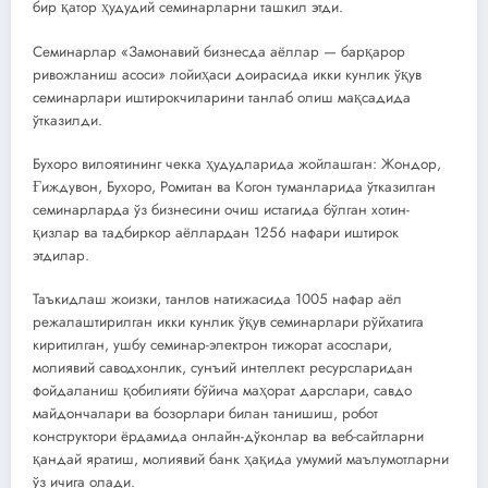
бир қатор ҳудудий семинарларни ташкил этди.
Семинарлар «Замонавий бизнесда аёллар — барқарор
ривожланиш асоси» лойиҳаси доирасида икки кунлик ўқув
семинарлари иштирокчиларини танлаб олиш мақсадида
ўтказилди.
Бухоро вилоятининг чекка ҳудудларида жойлашган: Жондор,
Ғиждувон, Бухоро, Ромитан ва Когон туманларида ўтказилган
семинарларда ўз бизнесини очиш истагида бўлган хотин-
қизлар ва тадбиркор аёллардан 1256 нафари иштирок
этдилар.
Таъкидлаш жоизки, танлов натижасида 1005 нафар аёл
режалаштирилган икки кунлик ўқув семинарлари рўйхатига
киритилган, ушбу семинар-электрон тижорат асослари,
молиявий саводхонлик, сунъий интеллект ресурсларидан
фойдаланиш қобилияти бўйича маҳорат дарслари, савдо
майдончалари ва бозорлари билан танишиш, робот
конструктори ёрдамида онлайн-дўконлар ва веб-сайтларни
қандай яратиш, молиявий банк ҳақида умумий маълумотларни
ўз ичига олади.