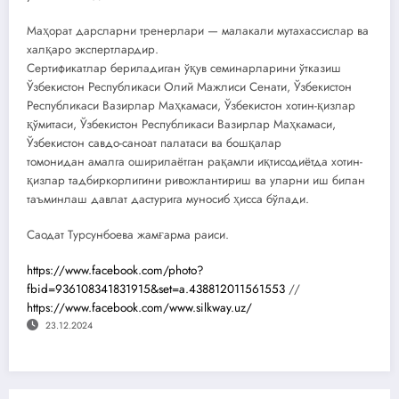
Маҳорат дарсларни тренерлари — малакали мутахассислар ва
халқаро экспертлардир.
Сертификатлар бериладиган ўқув семинарларини ўтказиш
Ўзбекистон Республикаси Олий Мажлиси Сенати, Ўзбекистон
Республикаси Вазирлар Маҳкамаси, Ўзбекистон хотин-қизлар
қўмитаси, Ўзбекистон Республикаси Вазирлар Маҳкамаси,
Ўзбекистон савдо-саноат палатаси ва бошқалар
томонидан амалга оширилаётган рақамли иқтисодиётда хотин-
қизлар тадбиркорлигини ривожлантириш ва уларни иш билан
таъминлаш давлат дастурига муносиб ҳисса бўлади.
Саодат Турсунбоева жамғарма раиси.
https://www.facebook.com/photo?
fbid=936108341831915&set=a.438812011561553
//
https://www.facebook.com/www.silkway.uz/
23.12.2024