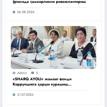
ўртасида ҳамкорликни ривожлантириш
06.08.2026
Admin
0
«SHARQ AYOLI» жамоат фонди
Коррупцияга қарши курашиш
агентлигидаги жамоат эшитувида
ташаббусларини тақдим этди
31.07.2026