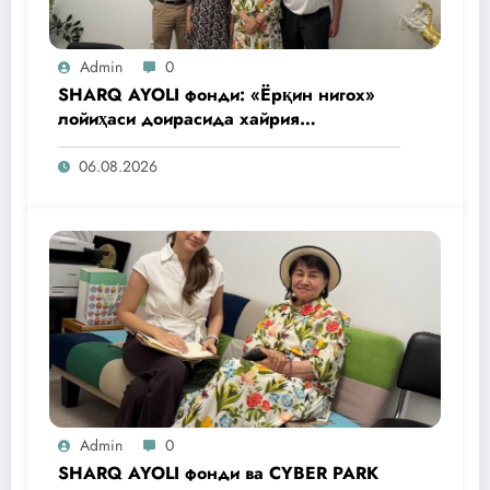
Admin
0
SHARQ AYOLI фонди: «Ёрқин нигох»
лойиҳаси доирасида хайрия
операциялари ўтказилади
06.08.2026
Admin
0
SHARQ AYOLI фонди ва CYBER PARK