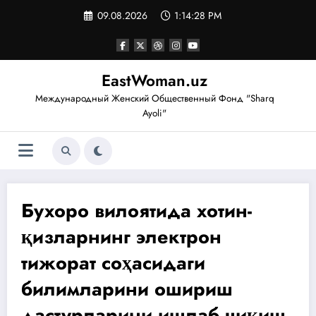
Перейти
09.08.2026
1:14:29 PM
к
содержимому
EastWoman.uz
Международный Женский Общественный Фонд "Sharq
Ayoli"
Бухоро вилоятида хотин-
қизларнинг электрон
тижорат соҳасидаги
билимларини ошириш
дастурларини ишлаб чиқиш